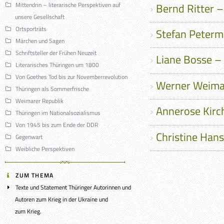
Bernd Ritter 
Mittendrin – literarische Perspektiven auf
unsere Gesellschaft
Ortsporträts
Stefan Peterm
Märchen und Sagen
Schriftsteller der Frühen Neuzeit
Liane Bosse –
Literarisches Thüringen um 1800
Von Goethes Tod bis zur Novemberrevolution
Werner Weima
Thüringen als Sommerfrische
Weimarer Republik
Annerose Kirch
Thüringen im Nationalsozialismus
Von 1945 bis zum Ende der DDR
Christine Ha
Gegenwart
Weibliche Perspektiven
ZUM THEMA
Texte und State­ment Thü­rin­ger Autorin­nen und
Autoren zum Krieg in der Ukraine und
zum Krieg.