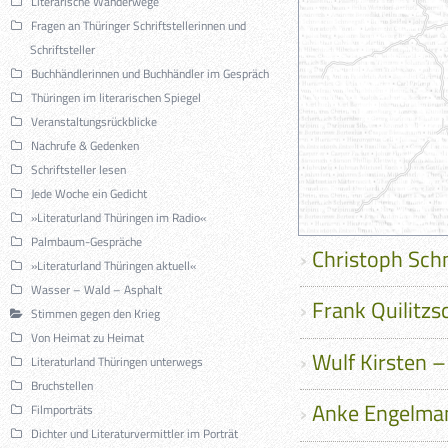
Literarische Wanderwege
Fragen an Thüringer Schriftstellerinnen und
Schriftsteller
Buchhändlerinnen und Buchhändler im Gespräch
Thüringen im literarischen Spiegel
Veranstaltungsrückblicke
Nachrufe & Gedenken
Schriftsteller lesen
Jede Woche ein Gedicht
»Literaturland Thüringen im Radio«
Palmbaum-Gespräche
Christoph Sch
»Literaturland Thüringen aktuell«
Wasser – Wald – Asphalt
Frank Quilitz
Stimmen gegen den Krieg
Von Heimat zu Heimat
Wulf Kirsten –
Literaturland Thüringen unterwegs
Bruchstellen
Anke Engelman
Filmporträts
Dichter und Literaturvermittler im Porträt