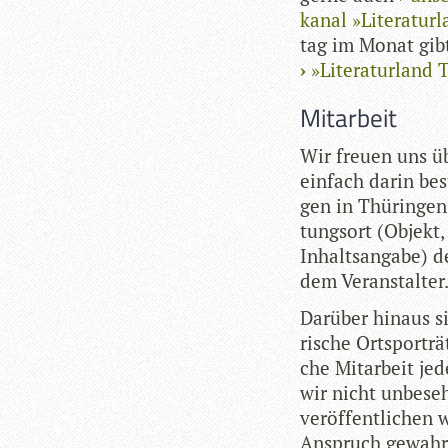
ka­nal »Lite­ra­tur
tag im Monat gib
»Lite­ra­tur­land
Mitarbeit
Wir freuen uns üb
ein­fach darin best
gen in Thü­rin­gen
tungs­ort (Objekt
Inhalts­an­gabe) de
dem Veranstalter
Dar­über hin­aus si
ri­sche Ort­s­por­t
che Mit­ar­beit jed
wir nicht unbe­se­
ver­öf­fent­li­chen
Anspruch gewahrt 