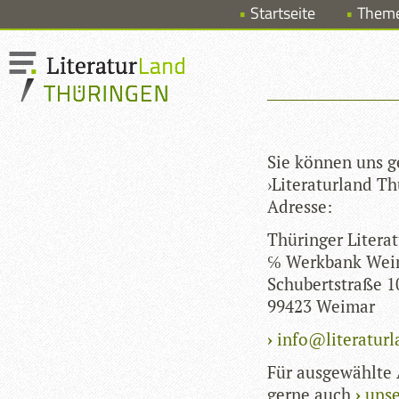
Startseite
Them
Sie kön­nen uns g
›Lite­ra­tur­land T
Adresse:
Thü­rin­ger Lite­ra­t
℅ Werk­bank Wei
Schu­bertstraße 1
99423 Weimar
info@literaturl
Für aus­ge­wählte
gerne auch
unse