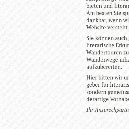
bie­ten und lite­ra­
Am bes­ten Sie sp
dank­bar, wenn wi
Web­site ver­steht
Sie kön­nen auch 
lite­ra­ri­sche Erk
Wan­der­tou­ren zu 
Wan­der­wege inhal
aufzubereiten.
Hier bit­ten wir um
ge­ber für lite­ra­
son­dern gemein­s
der­ar­tige Vor­ha­b
Ihr Ansprech­part­n