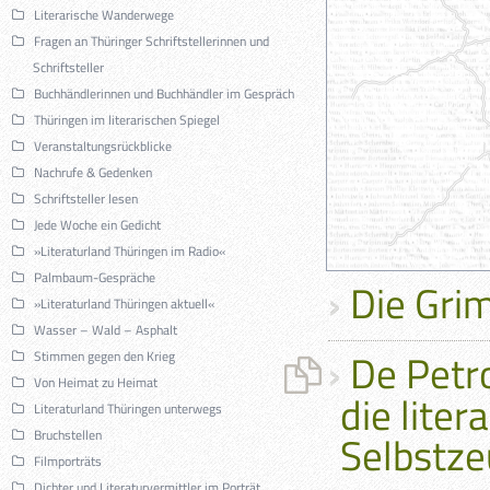
Literarische Wanderwege
Fragen an Thüringer Schriftstellerinnen und
Schriftsteller
Buchhändlerinnen und Buchhändler im Gespräch
Thüringen im literarischen Spiegel
Veranstaltungsrückblicke
Nachrufe & Gedenken
Schriftsteller lesen
Jede Woche ein Gedicht
»Literaturland Thüringen im Radio«
Palmbaum-Gespräche
Die Gri
»Literaturland Thüringen aktuell«
Wasser – Wald – Asphalt
De Petr
Stimmen gegen den Krieg
Von Heimat zu Heimat
die lite
Literaturland Thüringen unterwegs
Bruchstellen
Selbstze
Filmporträts
Dichter und Literaturvermittler im Porträt