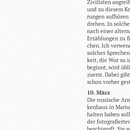
Zivi­lis­ten angre
und zu die­sem Kr
run­gen auf­hö­ren
dre­hen. In sol­c
nach einer alter­n
Erzäh­lun­gen zu f
chen. Ich ver­wen
sol­ches Spre­chen 
keit, die Wut so 
beginnt, wird übli
zuerst. Dabei gib
schon vor­her gest
10. März
Die rus­si­sche Ar
ken­haus in Mariu
hal­ten haben soll
der foto­gra­fier­
beschimpft. Sie wi