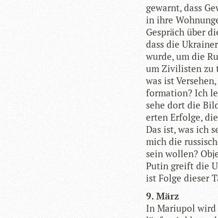
gewarnt, dass Gew
in ihre Woh­nun­
Gespräch über die 
dass die Ukrai­ne
wurde, um die Rus­
um Zivi­lis­ten zu
was ist Ver­se­hen,
for­ma­tion? Ich l
sehe dort die Bil­d
er­ten Erfolge, di
Das ist, was ich 
mich die rus­si­sch
sein wol­len? Obje
Putin greift die U
ist Folge die­ser T
9. März
In Mariu­pol wird 