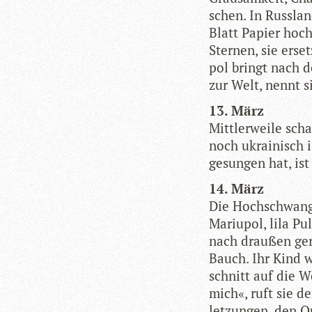
schen. In Russ­lan
Blatt Papier hoch­
Ster­nen, sie erse
pol bringt nach d
zur Welt, nennt si
13. März
Mitt­ler­weile sc
noch ukrai­nisch 
gesun­gen hat, i
14. März
Die Hoch­schwan­g
Mariu­pol, lila P
nach drau­ßen ger
Bauch. Ihr Kind w
schnitt auf die W
mich«, ruft sie de
let­zun­gen, den Q