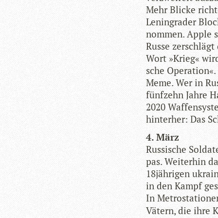
Mehr Bli­cke rich­
Lenin­gra­der Blo­
nom­men. Apple se
Russe zer­schlägt 
Wort »Krieg« wird 
sche Ope­ra­tion«. 
Meme. Wer in Russ
fünf­zehn Jahre Ha
2020 Waf­fen­sys­t
hin­ter­her: Das 
4. März
Rus­si­sche Sol­da
pas. Wei­ter­hin 
18jährigen ukrai­
in den Kampf gesc
In Metro­sta­tio­n
Vätern, die ihre 