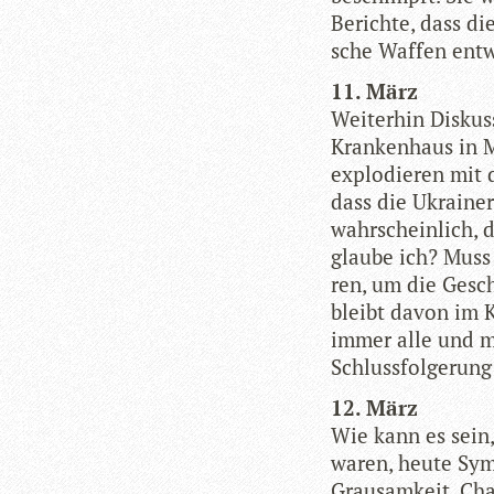
Berichte, dass die
sche Waf­fen ent
11. März
Wei­ter­hin Dis­ku
Kran­ken­haus in M
explo­die­ren mit 
dass die Ukrai­ner
wahr­schein­lich, 
glaube ich? Muss 
ren, um die Gesc
bleibt davon im K
immer alle und m
Schluss­fol­ge­run
12. März
Wie kann es sein,
waren, heute Sym­b
Grau­sam­keit, Ch