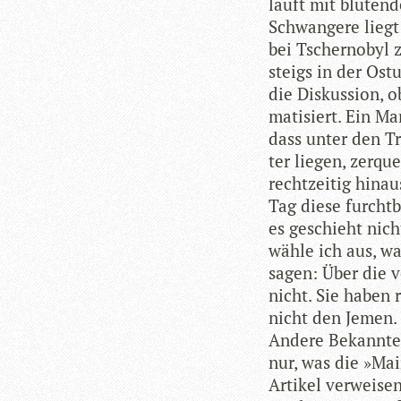
läuft mit blu­te
Schwan­gere liegt 
bei Tscher­no­byl 
steigs in der Ost­
die Dis­kus­sion, 
ma­ti­siert. Ein M
dass unter den T
ter lie­gen, zer­qu
recht­zei­tig hin­
Tag diese furcht­b
es geschieht nich
wähle ich aus, wa
sagen: Über die v
nicht. Sie haben 
nicht den Jemen.
Andere Bekannte, 
nur, was die »Mai
Arti­kel ver­wei­s