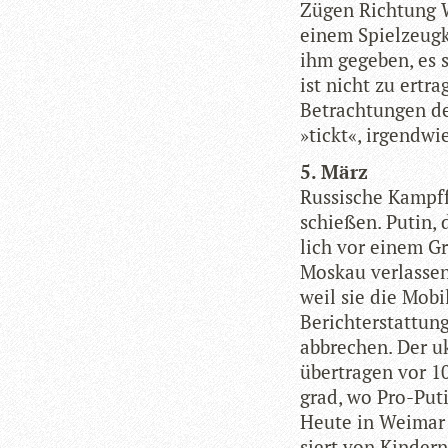
Zügen Rich­tung We
einem Spiel­zeug­
ihm gege­ben, es s
ist nicht zu ertra­
Betrach­tun­gen de
»tickt«, irgend­wie
5. März
Rus­si­sche Kampf­
schie­ßen. Putin, 
lich vor einem Gre
Mos­kau ver­las­se
weil sie die Mobil­
Bericht­erstat­tu
abbre­chen. Der uk
über­tra­gen vor 1
grad, wo Pro-Puti
Heute in Wei­mar 
siert von Kin­der