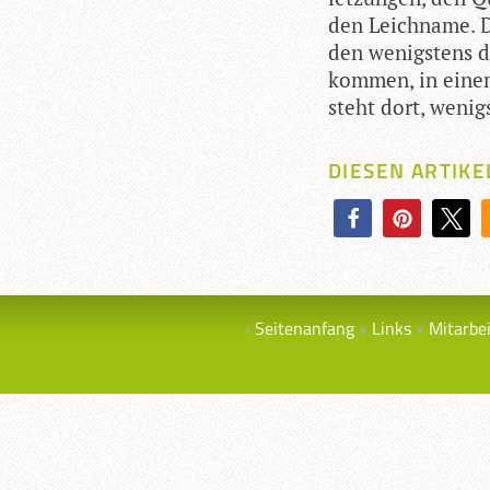
den Leich­name. D
den wenigs­tens de
kom­men, in einem
steht dort, wenig
DIESEN ARTIKE
Seitenanfang
Links
Mitarbe