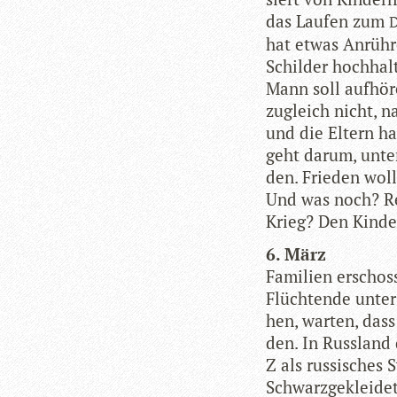
das Lau­fen zum
hat etwas Anrüh­r
Schil­der hoch­hal
Mann soll auf­hö­r
zugleich nicht, na
und die Eltern ha
geht darum, unter 
den. Frie­den wol­
Und was noch? Rei
Krieg? Den Kin­de
6. März
Fami­lien erschos­
Flüch­tende unter 
hen, war­ten, dass
den. In Russ­land 
Z als rus­si­sches
Schwarz­ge­klei­d