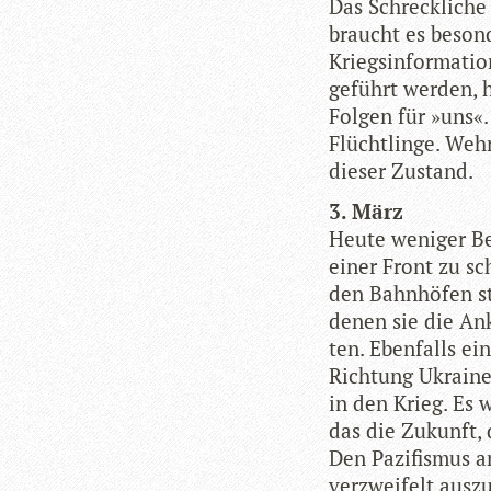
Das Schreck­li­che
braucht es beson­
Kriegs­in­for­ma­ti
geführt wer­den, 
Fol­gen für »uns«
Flücht­linge. Weh
die­ser Zustand.
3. März
Heute weni­ger Be
einer Front zu sch
den Bahn­hö­fen st
denen sie die Ank
ten. Eben­falls ei
Rich­tung Ukraine
in den Krieg. Es w
das die Zukunft, di
Den Pazi­fis­mus a
ver­zwei­felt aus