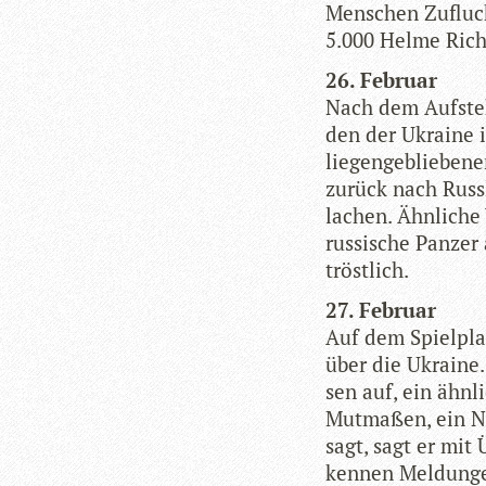
Men­schen Zufluch
5.000 Helme Rich­
26. Februar
Nach dem Auf­ste­
den der Ukraine i
lie­gen­ge­blie­be­
zurück nach Russ­l
lachen. Ähn­li­che 
rus­si­sche Pan­ze
tröstlich.
27. Februar
Auf dem Spiel­pla
über die Ukraine.
sen auf, ein ähn­l
Mut­ma­ßen, ein N
sagt, sagt er mit 
ken­nen Mel­dun­g