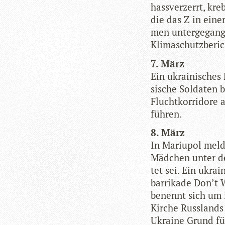
hass­ver­zerrt, kr
die das Z in eine
men unter­ge­gan­g
Kli­ma­schutz­be­r
7. März
Ein ukrai­ni­sche
si­sche Sol­da­ten 
Flucht­kor­ri­dore
führen.
8. März
In Mariu­pol mel­de
Mäd­chen unter de
tet sei. Ein ukrai­
bar­ri­kade Don’t
benennt sich um i
Kir­che Russ­land
Ukraine Grund für