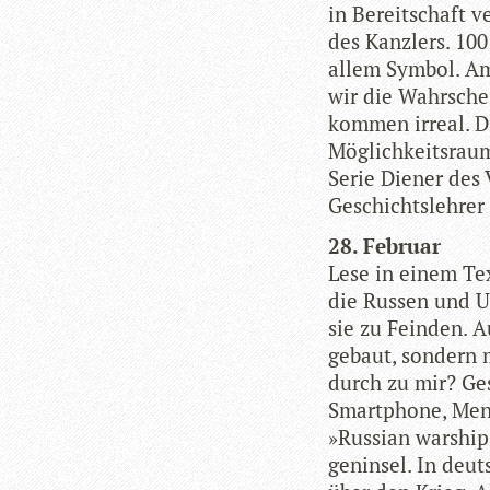
in Bereit­schaft v
des Kanz­lers. 100
allem Sym­bol. Am
wir die Wahr­schei
kom­men irreal. D
Mög­lich­keits­ra
Serie Die­ner des 
Geschichts­leh­rer
28. Februar
Lese in einem Te
die Rus­sen und U
sie zu Fein­den. 
gebaut, son­dern 
durch zu mir? Gesc
Smart­phone, Men­
»Rus­sian war­s­h
gen­in­sel. In deut