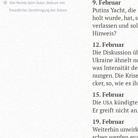
9. Februar
Alle Rechte beim Autor. Abdruck mit
Putins Yacht, die 
freundlicher Genehmigung des Autors.
holt wurde, hat, 
ver­las­sen und s
Hinweis?
12. Februar
Die Dis­kus­sion ü
Ukraine ähnelt nu
was Inten­si­tät d
nun­gen. Die Krise
cker, so, wie es i
15. Februar
Die
kün­digte 
USA
Er greift nicht an
19. Februar
Wei­ter­hin unwirk
schen wer­den eva­k