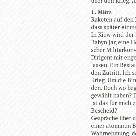
über den Krieg. 
1. März
Rake­ten auf den Fr
dass spä­ter ein­m
In Kiew wird der F
Babyn Jar, eine Ho
scher Mili­tär­kon
Diri­gent mit eng
las­sen. Ein Resta
den Zutritt. Ich s
Krieg. Um die Bin
den. Doch wo beg
gewählt haben? Di
ist das für mich 
Bescheid?
Gesprä­che über d
einer ato­ma­ren 
Wahr­neh­mung, der