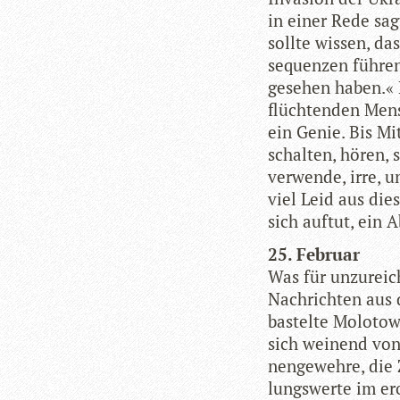
in einer Rede sag
sollte wis­sen, d
se­quen­zen füh­re
gese­hen haben.« P
flüch­ten­den Men
ein Genie. Bis Mi
schal­ten, hören, 
ver­wende, irre, un
viel Leid aus die­
sich auf­tut, ein 
25. Februar
Was für unzu­rei­
Nach­rich­ten aus 
bas­telte Molo­tow­
sich wei­nend von
nen­ge­wehre, die 
lungs­werte im ero