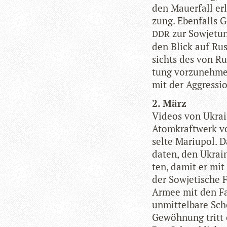
den Mau­er­fall er
zung. Eben­falls 
zur Sowjet­un
DDR
den Blick auf Rus
sichts des von Ru
tung vor­zu­neh­me
mit der Aggres­si
2. März
Videos von Ukrai­
Atom­kraft­werk vo
selte Mariu­pol. 
da­ten, den Ukrai
ten, damit er mit 
der Sowje­ti­sche 
Armee mit den Far
unmit­tel­bare Sch
Gewöh­nung tritt 