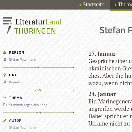
Startseite
Them
Stefan 
PERSON
17. Januar
Stefan Petermann
Gesprä­che über d
ukrai­ni­schen Gre
ches. Aber die hun
ORT
Weimar
wozu, wenn nich
24. Januar
THEMA
Ein Mari­ne­ge­ne­
Stimmen gegen den Krieg
angrei­fen werde 
Dabei spricht er mi
AUTOR
Ukraine nicht zu 
Stefan Petermann