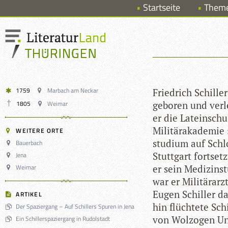
Startseite
Them
1759
Marbach am Neckar
Fried­rich Schil­
1805
Weimar
gebo­ren und ver­
er die Latein­sch
Mili­tär­aka­de­mi
WEITERE ORTE
stu­dium auf Schlo
Bauerbach
Stutt­gart fort­se
Jena
Weimar
er sein Medi­zin­s
war er Mili­tär­arz
Eugen Schil­ler das
ARTIKEL
hin flüch­tete Sch
Der Spaziergang – Auf Schillers Spuren in Jena
von Wolzo­gen Unt
Ein Schillerspaziergang in Rudolstadt