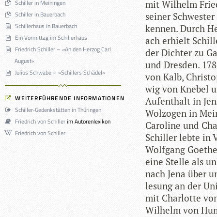
Schiller in Meiningen
mit Wil­helm Frie
Schiller in Bauerbach
sei­ner Schwes­ter
Schillerhaus in Bauerbach
ken­nen. Durch He
Ein Vormittag im Schillerhaus
ach erhielt Schil­
Friedrich Schiller – »An den Herzog Carl
der Dich­ter zu Gas
August«
und Dres­den. 1788
Julius Schwabe – »Schillers Schädel«
von Kalb, Chris­to
wig von Kne­bel u
WEITERFÜHRENDE INFORMATIONEN
Auf­ent­halt in Je
Schiller-Gedenkstätten in Thüringen
Wolzo­gen in Mei­
Friedrich von Schiller
im Autorenlexikon
Caro­line und Char
Friedrich von Schiller
Schil­ler lebte in
Wolf­gang Goe­the
eine Stelle als unb
nach Jena über un
le­sung an der Uni­
mit Char­lotte vo
Wil­helm von Hum