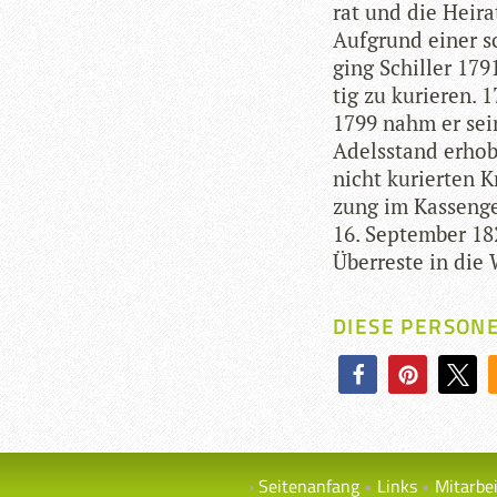
rat und die Hei­ra
Auf­grund einer sc
ging Schil­ler 17
tig zu kurie­ren.
1799 nahm er sei­
Adels­stand erho­b
nicht kurier­ten K
zung im Kas­sen­g
16. Sep­tem­ber 182
Über­reste in die 
DIESE PERSON
Seitenanfang
Links
Mitarbe