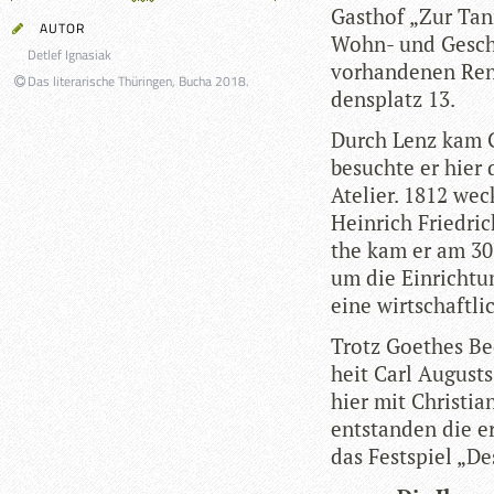
Gast­hof „Zur Tan
AUTOR
Wohn- und Geschä
Detlef Ignasiak
vor­han­de­nen Re
Das literarische Thüringen, Bucha 2018.
dens­platz 13.
Durch Lenz kam Go
besuchte er hier d
Ate­lier. 1812 wec
Hein­rich Fried­ri
the kam er am 30
um die Ein­rich­tu
eine wirt­schaft­l
Trotz Goe­thes B
heit Carl Augusts 
hier mit Chris­ti
ent­stan­den die e
das Fest­spiel „D