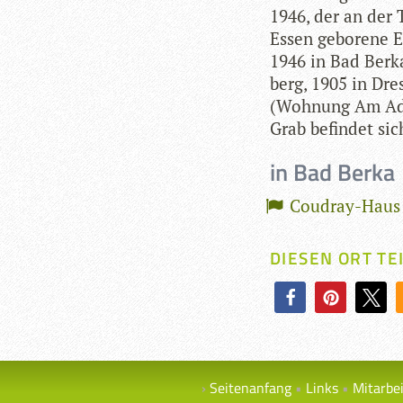
1946, der an der 
Essen gebo­rene E
1946 in Bad Berka.
berg, 1905 in Dre
(Woh­nung Am Adel
Grab befin­det si
in Bad Berka
Coudray-Haus
DIESEN ORT TE
Seitenanfang
Links
Mitarbe