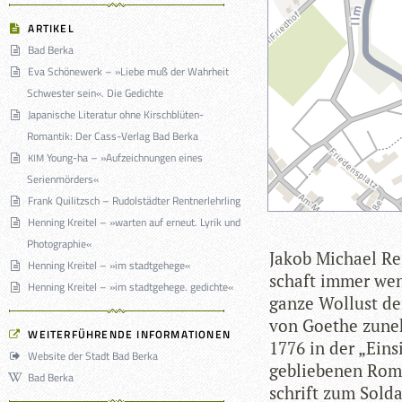
ARTIKEL
Bad Berka
Eva Schönewerk – »Liebe muß der Wahrheit
Schwester sein«. Die Gedichte
Japanische Literatur ohne Kirschblüten-
Romantik: Der Cass-Verlag Bad Berka
Young-ha – »Aufzeichnungen eines
KIM
Serienmörders«
Frank Quilitzsch – Rudolstädter Rentnerlehrling
Henning Kreitel – »warten auf erneut. Lyrik und
Photographie«
Jakob Michael Rein
Henning Kreitel – »im stadtgehege«
schaft immer wen
Henning Kreitel – »im stadtgehege. gedichte«
ganze Wol­lust de
von Goe­the zuneh
WEITERFÜHRENDE INFORMATIONEN
1776 in der „Ein­s
Website der Stadt Bad Berka
geblie­be­nen Rom
Bad Berka
schrift zum Sol­da