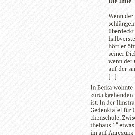
Die Ilme
Wenn der 
schlän­geln
über­deck
halb­ver­st
hört er öf
sei­ner Dic
wenn der 
auf der sa
[…]
In Berka wohnte G
zurück­ge­hen­den
ist. In der Ilm­st
Gedenk­ta­fel für
chen­schule. Zwi­
the­haus 1“ etwas 
im auf Anre­gung 