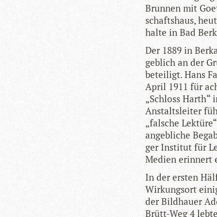
Brun­nen mit Goe­
schafts­haus, heut
halte in Bad Berk
Der 1889 in Berka
geb­lich an der Gr
betei­ligt. Hans 
April 1911 für ac
„Schloss Harth“ i
Anstalts­lei­ter f
„fal­sche Lek­tür
angeb­li­che Bega­
ger Insti­tut für L
Medien erin­nert 
In der ers­ten Häl
Wir­kungs­ort eini­
der Bild­hauer Ad
Brütt-Weg 4 lebte