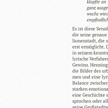
klopfte an
ganz aus­ge
wuchs wie­
emp­find­li­
Es ist diese Sen­si­
die seine genaue
lio­nen­stadt, die
erst ermög­licht. 
in sei­nem kennt­n
lyri­sche Ver­fah­r
Gewinn. Hen­ning 
die Bil­der des ur
men und eine lyri­
Balance zwi­schen
star­ken emo­tio­n
eine Geschichte e
spro­chen oder all­
seine Groß­stadt­w