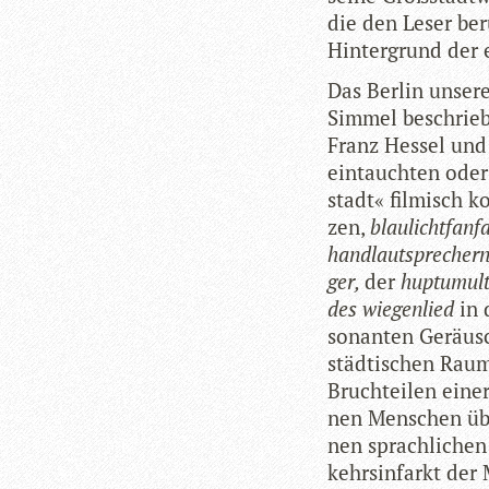
die den Leser ber
Hin­ter­grund der 
Das Ber­lin unse­r
Sim­mel beschrieb
Franz Hes­sel und 
ein­tauch­ten oder
stadt« fil­misch k
zen,
blau­licht­fan­
hand­laut­spre­chern
ger,
der
hup­t­u­mul
des wie­gen­lied
in 
so­nan­ten Geräusch
städ­ti­schen Rau
Bruch­tei­len eine
nen Men­schen über
nen sprach­li­che
kehrs­in­farkt de