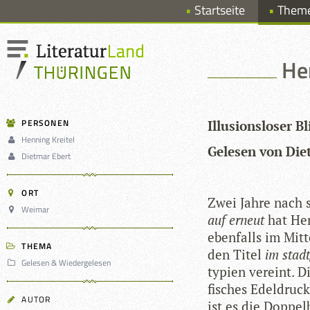
Startseite
Them
He
PERSONEN
Illu­si­ons­lo­ser
Henning Kreitel
Gele­sen von Die
Dietmar Ebert
ORT
Zwei Jahre nach 
Weimar
auf erneut
hat Hen
eben­falls im Mit­t
THEMA
den Titel
im stadt
Gelesen & Wiedergelesen
ty­pien ver­eint. D
fi­sches Edel­druc
AUTOR
ist es die Dop­pel­