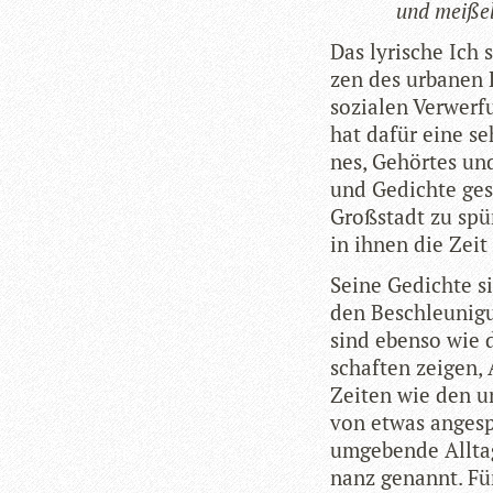
und mei­ßel
Das lyri­sche Ich 
zen des urba­nen
sozia­len Ver­wer­
hat dafür eine se
nes, Gehör­tes und
und Gedichte ges
Groß­stadt zu spü
in ihnen die Zeit 
Seine Gedichte si
den Beschleu­ni­gu
sind ebenso wie di
schaf­ten zei­gen,
Zei­ten wie den u
von etwas ange­sp
umge­bende All­ta
nanz genannt. Für 