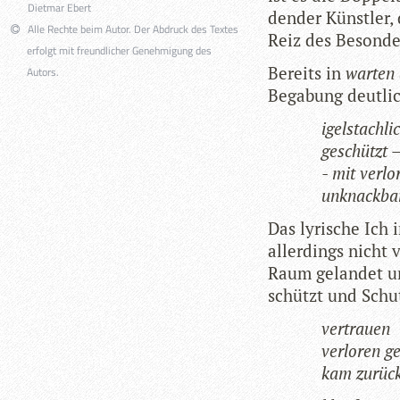
Dietmar Ebert
den­der Künst­ler
Alle Rechte beim Autor. Der Abdruck des Textes
Reiz des Beson­de­
erfolgt mit freundlicher Genehmigung des
Bereits in
war­ten
Autors.
Bega­bung deut­li
igel­stach­l
geschützt –
- mit ver­l
unknack­ba
Das lyri­sche Ich
aller­dings nicht 
Raum gelan­det un
schützt und Schu
ver­trauen
ver­lo­ren g
kam zurüc