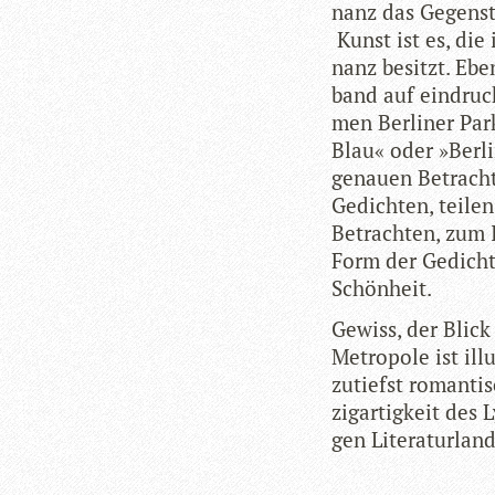
nanz das Gegen­stü
Kunst ist es, die
nanz besitzt. Eben
band auf ein­druck
men Ber­li­ner Par
Blau« oder »Ber­li
genauen Betrach­te
Gedich­ten, tei­l
Betrach­ten, zum 
Form der Gedichte s
Schönheit.
Gewiss, der Blick
Metro­pole ist illu­
zutiefst roman­ti
zig­ar­tig­keit des
gen Literaturland