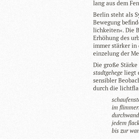
lang aus dem Fens
Ber­lin steht als S
Bewe­gung befin­
lich­kei­ten«. Die
Erhö­hung des urb
immer stär­ker in 
ein­ze­lung der M
Die große Stärke 
stadt­ge­hege
liegt
sen­si­bler Beob­a
durch die licht­fl
schau­fens­te
im flim­mer
durch­wan­d
jedem fla­c
bis zur wan