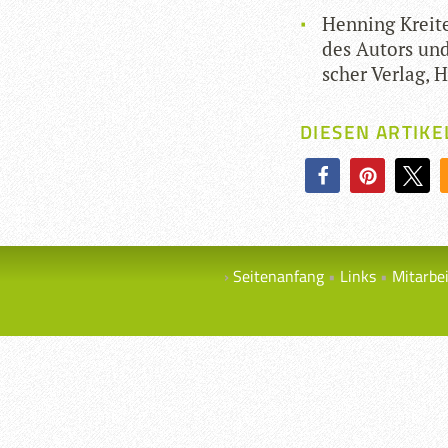
Hen­ning Krei­t
des Autors und
scher Ver­lag, 
DIESEN ARTIKE
Seitenanfang
Links
Mitarbe