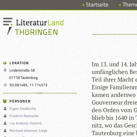
Startseite
Them
LOKATION
Im 13. und 14. Ja
Lindenstraße 58
umfäng­li­chen Be
07778 Tautenburg
Teil ihrer Macht e
50.991485, 11.714573
Einige Fami­li­en­m
kamen anderswo z
PERSONEN
Gou­ver­neur dreie
Eugen Diederichs
den Orden vom Gol
Friedrich Nietzsche
blieb bis 1640 in 
Lou Andreas-Salomé
nitz, wo das Gesc
Reinhard Johannes Sorge
Tau­ten­burg eine 