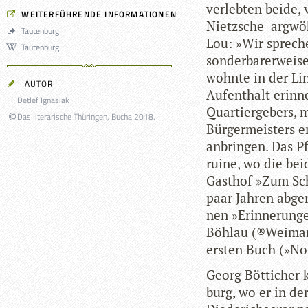
ver­leb­ten beide, 
WEITERFÜHRENDE INFORMATIONEN
Nietz­sche arg­wöh
Tautenburg
Lou: »Wir spre­ch
Tautenburg
son­der­ba­rer­weis
wohnte in der Lin
AUTOR
Auf­ent­halt erin­n
Detlef Ignasiak
Quar­tier­ge­bers
Das literarische Thüringen, Bucha 2018.
Bür­ger­meis­ters e
anbrin­gen. Das P
ruine, wo die bei­
Gast­hof »Zum Sc
paar Jah­ren abge­
nen »Erin­ne­run­
Böhlau (®Wei­mar
ers­ten Buch (»Nov
Georg Böt­ti­cher
burg, wo er in de