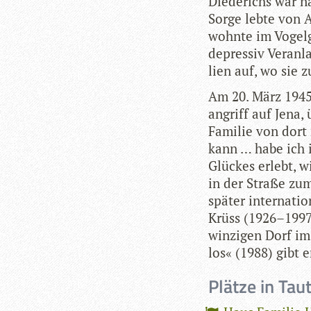
Diede­richs war na
Sorge lebte von Ap
wohnte im Vogel­g
depres­siv Ver­an­
lien auf, wo sie z
Am 20. März 1945
an­griff auf Jena,
Fami­lie von dort
kann … habe ich i
Glü­ckes erlebt, 
in der Straße zum
spä­ter inter­na­t
Krüss (1926–1997)
win­zi­gen Dorf im
los« (1988) gibt e
Plätze in Tau