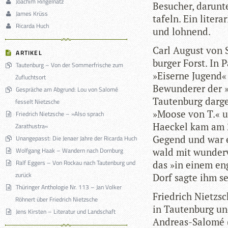
Joachim Ringelnatz
Besu­cher, dar­un­
James Krüss
ta­feln. Ein lite­r
Ricarda Huch
und lohnend.
Carl August von S
ARTIKEL
bur­ger Forst. In 
Tautenburg – Von der Sommerfrische zum
»Eiserne Jugend« 
Zufluchtsort
Bewun­de­rer der 
Gespräche am Abgrund: Lou von Salomé
Tau­ten­burg dar­ge
fesselt Nietzsche
»Moose von T.« un
Friedrich Nietzsche – »Also sprach
Haeckel kam am 26
Zarathustra«
Gegend und war er
Unangepasst: Die Jenaer Jahre der Ricarda Huch
Wolfgang Haak – Wandern nach Dornburg
wald mit wun­der­
Ralf Eggers – Von Rockau nach Tautenburg und
das »in einem eng
zurück
Dorf sagte ihm se
Thüringer Anthologie Nr. 113 – Jan Volker
Fried­rich Nietz­
Röhnert über Friedrich Nietzsche
in Tau­ten­burg un
Jens Kirsten – Literatur und Landschaft
Andreas-Salomé (