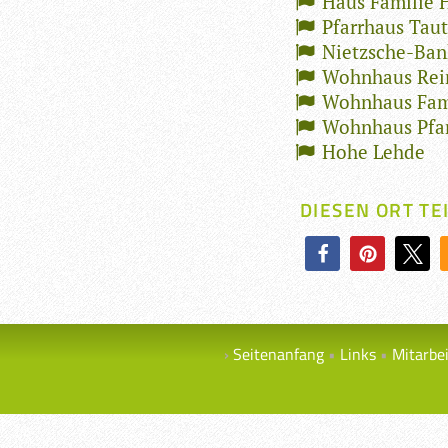
Haus Familie
Pfarrhaus Tau
Nietzsche-Ban
Wohnhaus Rein
Wohnhaus Fami
Wohnhaus Pfar
Hohe Lehde
DIESEN ORT TE
Seitenanfang
Links
Mitarbe