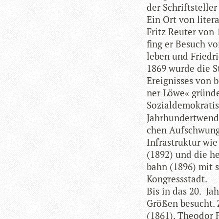
der Schrift­stel­l
Ein Ort von lite­ra
Fritz Reu­ter von
fing er Besuch vo
le­ben und Fried­r
1869 wurde die St
Ereig­nis­ses von 
ner Löwe« grün­de
Sozi­al­de­mo­kra­ti
Jahr­hun­dert­wend
chen Auf­schwung.
Infra­struk­tur wie
(1892) und die he
bahn (1896) mit 
Kongressstadt.
Bis in das 20. Jah
Grö­ßen besucht. Z
(1861), Theo­dor 