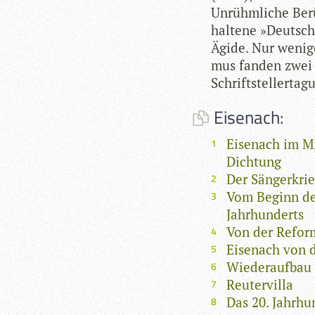
Unrühm­li­che Ber
hal­tene »Deut­sche
Ägide. Nur wenige
mus fan­den zwei 
Schrift­stel­ler­ta
Eisenach:
Eisenach im Mi
Dichtung
Der Sängerkri
Vom Beginn des
Jahrhunderts
Von der Refor
Eisenach von d
Wiederaufbau 
Reutervilla
Das 20. Jahrhu