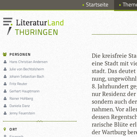
Startseite
Them
PERSONEN
Die kreis­freie St
Hans Christian Andersen
eine Stadt mit vi
Julie von Bechtolsheim
stadt. Das deu­tet
Johann Sebastian Bach
nung, unge­wöhn­lic
Fritz Reuter
8. Jahr­hun­dert g
Gerhart Hauptmann
nur Resi­denz der 
Rainer Hohberg
son­dern auch der 
Daniela Danz
nah­men. Vor alle
Jenny Feuerstein
des­sen Regent­sc
ra­ri­sche Blüte e
ORT
der Wart­burg ber
Eisenach