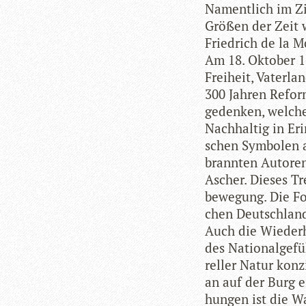
Nament­lich im Zir
Grö­ßen der Zeit 
Fried­rich de la 
Am 18. Okto­ber 1
Frei­heit, Vater­l
300 Jah­ren Refor
geden­ken, wel­ch
Nach­hal­tig in Er
schen Sym­bo­len 
brann­ten Autoren
Ascher. Die­ses Tr
be­we­gung. Die Fo
chen Deutsch­lan
Auch die Wie­der­
des Natio­nal­ge­fü
rel­ler Natur kon­z
an auf der Burg ei
hun­gen ist die Wa