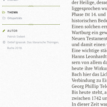
der Hei­lige, des­
lig­ge­spro­chen w
THEMA
Phase
14. und 
IM
Ortsporträts
his­to­ri­schen Be
Einen sol­chen err
AUTOR
Wart­burg ein gewi
Patrick Siebert
Neuen Tes­ta­men­
Detlef Ignasiak: Das literarische Thüringen,
und damit einen wi
Bucha 2018.
Eine wich­tige städ
Hanns Leon­hardt e
sern von allem da
heute ihre Wir­kun
Bach hier das Lic
Ver­bin­dung zu E
Georg Phil­lip Te
Bis heute steht, 
zwi­schen 1742 un
In die­ser Zeit wan