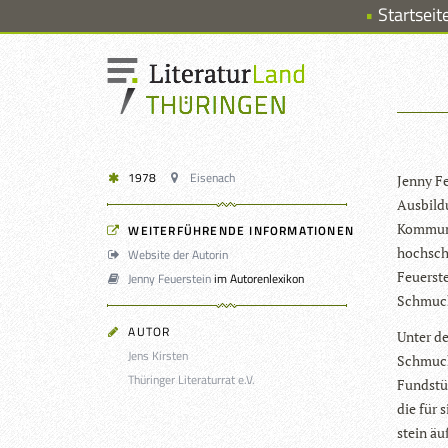
Startseit
1978
Eisenach
Jenny Fe
Aus­bil­
Kom­mu­n
WEITERFÜHRENDE INFORMATIONEN
hoch­sch
Website der Autorin
Feu­er­st
Jenny Feuerstein
im Autorenlexikon
Schmuck­g
AUTOR
Unter de
Jens Kirsten
Schmuck­s
Thüringer Literaturrat e.V.
Fund­stü
die für s
stein äuß