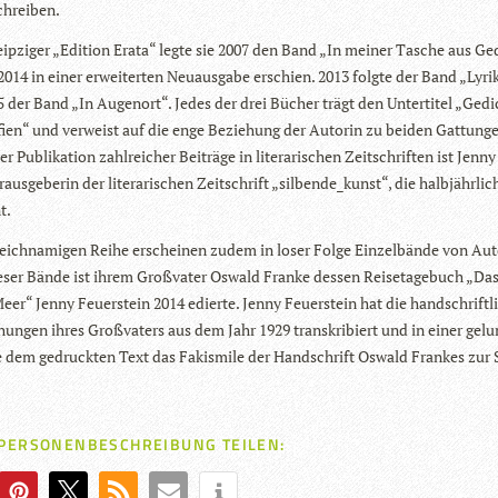
chreiben.
eip­zi­ger „Edi­tion Erata“ legte sie 2007 den Band „In mei­ner Tasche aus G
 2014 in einer erwei­ter­ten Neu­aus­gabe erschien. 2013 folgte der Band „Lyrik
 der Band „In Augen­ort“. Jedes der drei Bücher trägt den Unter­ti­tel „Ged
­fien“ und ver­weist auf die enge Bezie­hung der Autorin zu bei­den Gat­tun­g
 Publi­ka­tion zahl­rei­cher Bei­träge in lite­ra­ri­schen Zeit­schrif­ten ist Jenny
­aus­ge­be­rin der lite­ra­ri­schen Zeit­schrift „silbende_kunst“, die halb­jähr­lic
t.
leich­na­mi­gen Reihe erschei­nen zudem in loser Folge Ein­zel­bände von Au
e­ser Bände ist ihrem Groß­va­ter Oswald Franke des­sen Rei­se­ta­ge­buch „Das
er“ Jenny Feu­er­stein 2014 edierte. Jenny Feu­er­stein hat die hand­schrift­l
chun­gen ihres Groß­va­ters aus dem Jahr 1929 tran­skri­biert und in einer gelu
 dem gedruck­ten Text das Fakis­mile der Hand­schrift Oswald Fran­kes zur 
 PERSONENBESCHREIBUNG TEILEN: