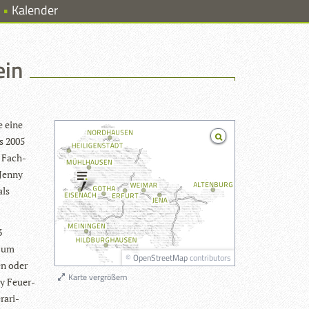
Kalender
ein
e eine
is 2005
r Fach­
 Jenny
als
3
r um
©
OpenStreetMap
contributors
en oder
Karte vergrößern
ny Feu­er­
ra­ri­