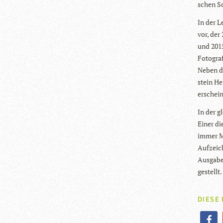
schen S
In der L
vor, der
und 2015
Foto­gra
Neben der
stein Her
erschein
In der g
Einer di
immer Me
Auf­zei­
Aus­gabe
gestellt.
DIESE