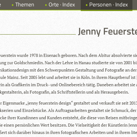
e
Themen
Orte · Index
Personen · Index
Jenny Feuerst
u­er­stein wurde 1978 in Eisen­ach gebo­ren. Nach dem Abitur absol­vierte si
dung zur Gold­schmie­din. Nach der Lehre in Hanau stu­dierte sie von 2001 b
i­ka­ti­ons­de­sign mit den Schwer­punk­ten Gestal­tung und Foto­gra­fie an de
ule Mainz. Seit 2005 lebt und arbei­tet sie in Köln. In ihrem Haupt­be­ruf ist
ein als Gra­fi­ke­rin im Druck- und Online­be­reich tätig. Dane­ben arbei­tet sie 
e­stal­te­rin, als Foto­gra­fin, als Schrift­stel­le­rin und als Herausgeberin.
r Eigen­marke „jenny feu­er­stein design“ gestal­tet und ver­kauft sie seit 201
e­rien und Ein­zel­stü­cke. Als Auf­trags­ar­bei­ten gestal­tet sie Schmuck, de
­cke ihrer Kun­din­nen und Kun­den ent­steht, die diese von Rei­sen mit­brin­g
ie einen per­sön­li­chen Wert besit­zen. Die Viel­sei­tig­keit der Künst­le­rin Jen
ert sich dar­über hin­aus in ihren foto­gra­fi­schen Arbei­ten und in ihrem lite­