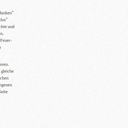
edan­ken“
­los“
ichte und
en.
 Feu­er­
h
toren.
 glei­che
i­chen
n­ge­nen
Seite