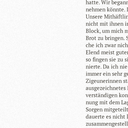
hatte. Wir began­n
neh­men könnte. D
Unsere Mit­häft­li
nicht mit ihnen i
Block, um mich m
Brot zu brin­gen. 
che ich zwar nich
Elend meist gute
so fin­gen sie zu 
nierte. Da ich ni
immer ein sehr ge
Zigeu­ne­rin­nen 
aus­ge­zeich­ne­t
ver­stän­di­gen k
nung mit dem Lag
Sor­gen mit­ge­tei
dau­erte es nicht 
zusam­men­ge­stell