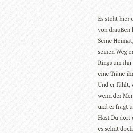
Es steht hier 
von drau­ßen 
Seine Hei­mat,
sei­nen Weg er
Rings um ihn 
eine Träne ih
Und er fühlt, 
wenn der Mensc
und er fragt u
Hast Du dort d
es sehnt doch