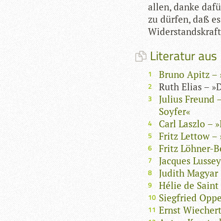
allen, danke dafür
zu dür­fen, daß es
Wider­stands­kraf
Literatur aus
Bruno Apitz – 
Ruth Elias – »
Julius Freund –
Soyfer«
Carl Laszlo –
Fritz Lettow –
Fritz Löhner-
Jacques Lusse
Judith Magyar
Hélie de Saint
Siegfried Opp
Ernst Wiecher