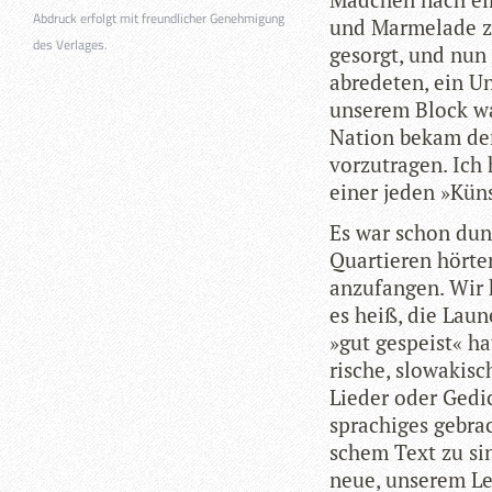
Abdruck erfolgt mit freundlicher Genehmigung
und Mar­me­lade zu
des Verlages.
gesorgt, und nun 
ab­re­de­ten, ein 
unse­rem Block wa
Nation bekam den 
vor­zu­tra­gen. Ic
einer jeden »Künst­
Es war schon dun­
Quar­tie­ren hör­t
anzu­fan­gen. Wir
es heiß, die Laun
»gut gespeist« ha
ri­sche, slo­wa­ki­s
Lie­der oder Gedi
spra­chi­ges gebra
schem Text zu sin
neue, unse­rem L