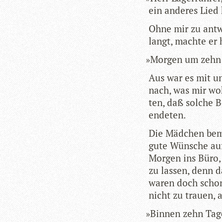
ein ande­res Lied
Ohne mir zu ant­w
langt, machte er 
»
Mor­gen um zehn 
Aus war es mit unse
nach, was mir wo
ten, daß sol­che B
endeten.
Die Mäd­chen bemi
gute Wün­sche auf
Mor­gen ins Büro, 
zu las­sen, denn 
waren doch schon 
nicht zu trauen, a
»
Bin­nen zehn Tage