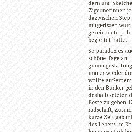
dern und Sket­chen,
Zigeu­ne­rin­nen 
dazwi­schen Step,
mit­ge­ris­sen wur
ge­zeich­nete pol­n
beglei­tet hatte.
So para­dox es au
schöne Tage an. 
gramm­ge­stal­tung
immer wie­der die
wollte außer­dem
in den Bun­ker geh
des­halb setz­ten 
Beste zu geben. 
rad­schaft, Zusam­
kurze Zeit gab m
des Lebens im Kon­
len ganz stark he