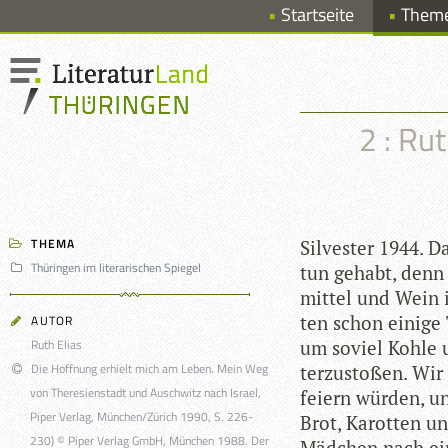
Startseite
Them
2 : Ru
THEMA
Sil­ves­ter 1944.
Thüringen im literarischen Spiegel
tun gehabt, denn 
mit­tel und Wein 
ten schon einige 
AUTOR
Ruth Elias
um soviel Kohle u
Die Hoffnung erhielt mich am Leben. Mein Weg
ter­zu­sto­ßen. Wi
von Theresienstadt und Auschwitz nach Israel,
fei­ern wür­den, u
Piper Verlag, München/Zürich 1990, S. 226-
Brot, Karot­ten u
230) © Piper Verlag GmbH, München 1988. Der
Mäd­chen nach ein