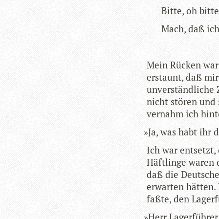
Bitte, oh bitt
Mach, daß ich
Mein Rücken war d
erstaunt, daß mir
unver­ständ­li­ch
nicht stö­ren und 
ver­nahm ich hin
»
Ja, was habt ihr
Ich war ent­setzt,
Häft­linge waren 
daß die Deut­sche
erwar­ten hät­ten
faßte, den Lager­f
»
Herr Lager­füh­re