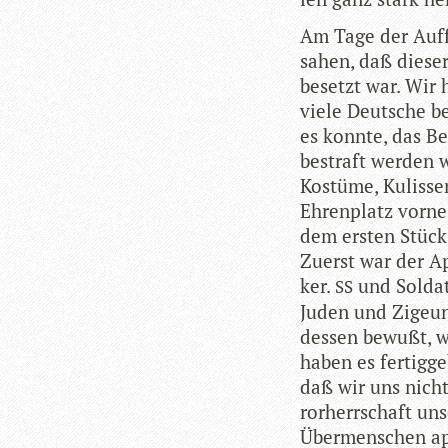
Am Tage der Auf­f
sahen, daß die­se
besetzt war. Wir 
viele Deut­sche b
es konnte, das Be
bestraft wer­den 
Kos­tüme, Kulis­se
Ehren­platz vorn
dem ers­ten Stück 
Zuerst war der A
ker.
und Sol­da­t
SS
Juden und Zigeu­
des­sen bewußt, w
haben es fer­tig­g
daß wir uns nicht 
ror­herr­schaft un
Über­men­schen a