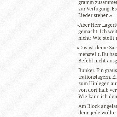
gramm zusam­men. 
zur Ver­fü­gung. E
Lie­der stehen.«
»
Aber Herr Lager­f
gemacht. Ich weiß
nicht: Wie stell
»
Das ist deine Sa
men­stellt. Du ha
Befehl nicht aus­g
Bun­ker. Ein grau­
tra­ti­ons­la­gern
zum Hin­le­gen au
von dort halb ver­
Wie kann ich dem
Am Block ange­lang
denn jede wollte 