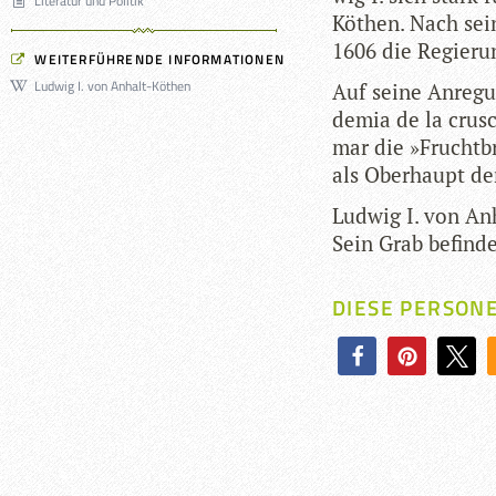
Literatur und Politik
Köthen. Nach sei­
1606 die Regie­ru
WEITERFÜHRENDE INFORMATIONEN
Ludwig I. von Anhalt-Köthen
Auf seine Anre­gu
de­mia de la cru­
mar die »Frucht­b
als Ober­haupt de
Lud­wig I. von An
Sein Grab befin­de
DIESE PERSON