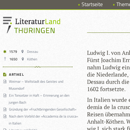
Startseite
Them
1579
Dessau
Lud­wig I. von A
1650
Köthen
Fürst Joa­chim Er
nahm Lud­wig ein
die Nie­der­lande, 
ARTIKEL
Des­sau durch die 
Weimar – Weltstadt des Geistes und
1602 fortsetzte.
Musendorf
Ein Tonsetzer in Haft – Erinnerung an den
In Ita­lien wurde 
jungen Bach
de­mia de la cru­s
Gründung der »Fruchtbringenden Gesellschaft«
Rei­sen über­nahm 
Nach dem Vorbild der »Accademia de la crusca«
Anhalt-Köthen. Wä
in Italien
wig I. sich stark 