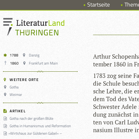
Startseite
Them
1788
Danzig
Arthur Scho­pen­h
1860
Frankfurt am Main
tem­ber 1860 in F
1783 zog seine Fa
WEITERE ORTE
die Schule besuch
Gotha
sche Lehre, die er
Weimar
dem Tod des Vaters
Schwes­ter Adele 
ARTIKEL
dung zunächst in 
Gotha nach der großen Blüte
ten von Carl Lud
Gotha in Humanismus und Reformation
na­sium Illus­tre 
»
Wirtshaus zur Güldenen Gabel« –