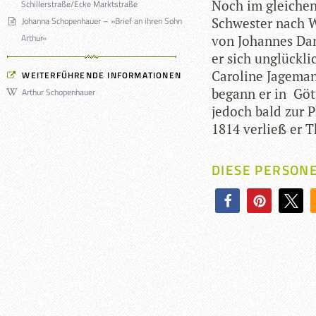
Noch im glei­chen 
Schillerstraße/Ecke Marktstraße
Johanna Schopenhauer – »Brief an ihren Sohn
Schwes­ter nach W
Arthur«
von Johan­nes Dan
er sich unglück­li
Caro­line Jage­ma
WEITERFÜHRENDE INFORMATIONEN
begann er in Göt­
Arthur Schopenhauer
jedoch bald zur Ph
1814 ver­ließ er 
DIESE PERSON