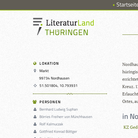
Startseit
LOKATION
Nord­hau­
Markt
hü­rin­gi
99734 Nordhausen
errich­te
51.501804, 10.793931
Kreuz. 12
Erlaucht
Ortes, au
PERSONEN
Bernhard Ludwig Suphan
in N
Börries Freiherr von Münchhausen
Rolf Kalmuczak
KZ Gede
Gottfried Konrad Böttger