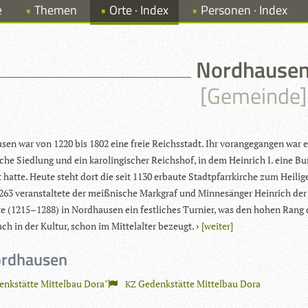
e
Themen
Orte · Index
Personen · Index
Nordhause
[Gemeinde]
sen war von 1220 bis 1802 eine freie Reichs­stadt. Ihr vor­an­ge­gan­gen war ei
­sche Sied­lung und ein karo­lin­gi­scher Reichs­hof, in dem Hein­rich I. eine Bu
t hatte. Heute steht dort die seit 1130 erbaute Stadt­pfarr­kir­che zum Hei­li­g
63 ver­an­stal­tete der meiß­ni­sche Mark­graf und Min­ne­sän­ger Hein­rich der
e (1215–1288) in Nord­hau­sen ein fest­li­ches Tur­nier, was den hohen Rang
ch in der Kul­tur, schon im Mit­tel­al­ter bezeugt.
[wei­ter]
ordhausen
nkstätte Mittelbau Dora">
Gedenkstätte Mittelbau Dora
KZ