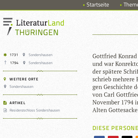
Startseite
Them
1731
Sondershausen
Gott­fried Kon­rad
1794
Sondershausen
und war Kon­rek­t
der spä­tere Schri
schrieb meh­rere 
WEITERE ORTE
gen Geschichte de
Sondershausen
von Carl Gott­fri
Novem­ber 1794 in
ARTIKEL
Alten Got­tes­acke
Residenzschloss Sondershausen
DIESE PERSON