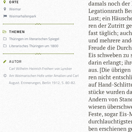
ORTE
damals noch der H
Weimar
Lega­ti­ons­rath B
Weimarhallenpark
Lust; ein Häus­che
ren der Zutritt g
THEMEN
fast täg­lich; auc
Thüringen im literarischen Spiegel
und meh­rere and
Literarisches Thüringen um 1800
Freude die Durch­
Eis schwe­ben zu s
AUTOR
darin erlangt; ihr
Carl Wilhelm Heinrich Freiherr von Lyncker
aus. [Die übri­ge
Am Weimarischen Hofe unter Amalien und Carl
ren nicht ent­sch
August. Erinnerungen, Berlin 1912, S. 80-82.
auf Hand-Schlit­te
stü­cke wur­den da
Andern von Stande
wie­sen über­schw
Feste, sogar Eis-M
durch­lauch­tigs­
ben erschie­nen 