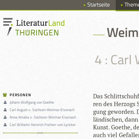
Startseite
Them
Weima
4 : Carl
PERSONEN
Das Schlitt­schuh­
Johann Wolfgang von Goethe
ren des Her­zogs S
Carl August v. Sachsen-Weimar-Eisenach
gung gewor­den. De
Anna Amalia v. Sachsen-Weimar-Eisenach
län­di­schen, dann
Carl Wilhelm Heinrich Freiherr von Lyncker
Kunst. Goe­the, de
auch viel Gefal­l