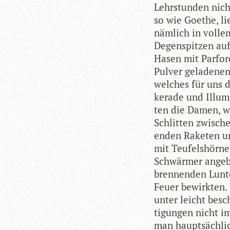
Lehr­stun­den nich
so wie Goe­the, li
näm­lich in vol­le
Degen­spit­zen auf
Hasen mit Par­for
Pul­ver gela­de­nen
wel­ches für uns d
ke­rade und Illu­m
ten die Damen, we
Schlit­ten zwi­sch
en­den Rake­ten u
mit Teu­fels­hör­n
Schwär­mer ange­br
bren­nen­den Lun­t
Feuer bewirk­ten. 
unter leicht besch
ti­gun­gen nicht i
man haupt­säch­l