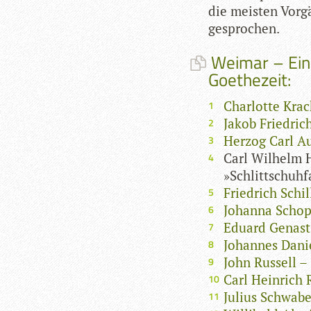
die meis­ten Vor­g
gesprochen.
Weimar – Ein 
Goethezeit:
Charlotte Kra
Jakob Friedric
Herzog Carl Au
Carl Wilhelm H
»Schlittschuh
Friedrich Schi
Johanna Schop
Eduard Genast
Johannes Danie
John Russell 
Carl Heinrich 
Julius Schwabe