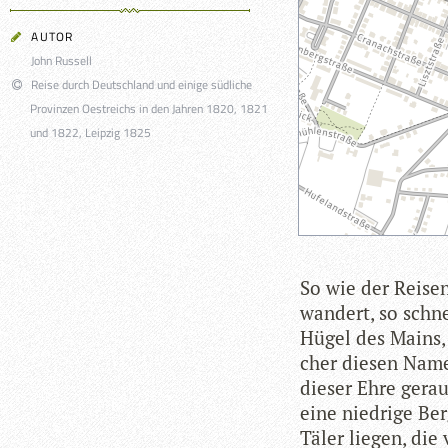
AUTOR
John Russell
Reise durch Deutschland und einige südliche
Provinzen Oestreichs in den Jahren 1820, 1821
und 1822, Leipzig 1825
So wie der Rei­se
wan­dert, so schne
Hügel des Mains,
cher die­sen Name
die­ser Ehre gerau
eine nied­rige Ber
Täler lie­gen, die