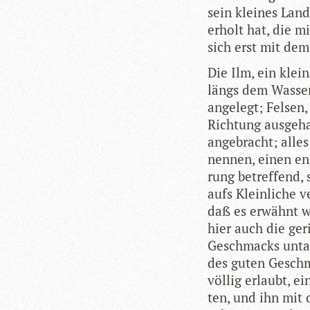
sein klei­nes Lan
erholt hat, die m
sich erst mit dem
Die Ilm, ein klei­
längs dem Was­ser
ange­legt; Fel­sen,
Rich­tung aus­ge­
ange­bracht; alle
nen­nen, einen eng
rung betref­fend,
aufs Klein­li­che v
daß es erwähnt we
hier auch die geri
Geschmacks unta­de
des guten Geschma
völ­lig erlaubt, e
ten, und ihn mit 