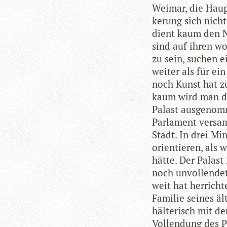
Wei­mar, die Haupt
ke­rung sich nicht
dient kaum den Na
sind auf ihren woh
zu sein, suchen e
wei­ter als für ei
noch Kunst hat zu 
kaum wird man da
Palast aus­ge­nom
Par­la­ment ver­sa
Stadt. In drei Mi
ori­en­tie­ren, al
hätte. Der Palast
noch unvoll­endet
weit hat her­rich­t
Fami­lie sei­nes äl
häl­te­risch mit d
Voll­endung des Pa