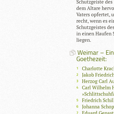
Schutz­geiste des
dem Altare her­vo
Vaters opfer­tet, 
recht, wenn es e
Schutz­geis­tes de
in einen Hau­fen 
liegen.
Weimar – Ein 
Goethezeit:
Charlotte Kra
Jakob Friedric
Herzog Carl Au
Carl Wilhelm H
»Schlittschuh
Friedrich Schi
Johanna Schop
Eduard Genast