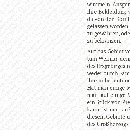
wim­meln. Aus­ge
ihre Beklei­dung 
da von den Korn­f
gelas­sen wor­den
zu gewäh­ren, oder
zu bekränzen.
Auf das Gebiet vo
tum Wei­mar, den
des Erz­ge­bir­ges 
we­der durch Fami­
ihre unbe­deu­ten
Hat man einige Me
man auf einige Me
ein Stück von Pre
kaum ist man auße
die­sem Gebiete u
des Groß­her­zog