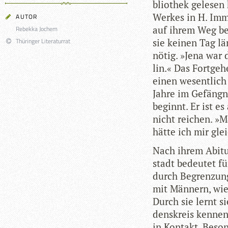
blio­thek gele­sen 
Wer­kes in H. Imm
AUTOR
auf ihrem Weg beg
Rebekka Jochem
Thüringer Literaturrat
sie kei­nen Tag lä
nötig. »Jena war d
lin.« Das Fort­ge­h
einen wesent­lich
Jahre im Gefäng­ni
beginnt. Er ist es
nicht rei­chen. »
hätte ich mir gle
Nach ihrem Abitur
stadt bedeu­tet für
durch Begren­zung.
mit Män­nern, wie 
Durch sie lernt sie
dens­kreis ken­n
in Kon­takt. Beson