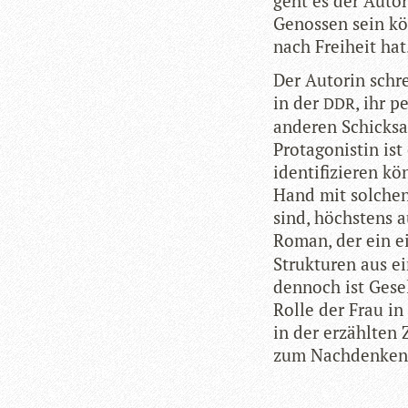
geht es der Auto
Genos­sen sein kö
nach Frei­heit hat
Der Autorin schrei
in der
, ihr p
DDR
ande­ren Schick­s
Prot­ago­nis­tin is
iden­ti­fi­zie­ren
Hand mit sol­chen
sind, höchs­tens a
Roman, der ein ein
Struk­tu­ren aus e
den­noch ist Gesell
Rolle der Frau in 
in der erzähl­ten 
zum Nach­den­ken 