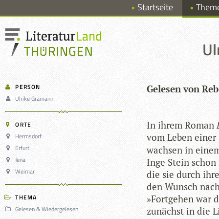
Startseite
Them
Ul
PERSON
Gele­sen von Re
Ulrike Gramann
In ihrem Roman
ORTE
vom Leben einer 
Hermsdorf
Erfurt
wach­sen in einem
Jena
Inge Stein schon
Weimar
die sie durch ihre 
den Wunsch nach m
THEMA
»Fort­ge­hen war d
Gelesen & Wiedergelesen
zunächst in die Li