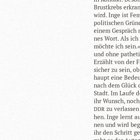
Brust­krebs erkran
wird. Inge ist Femi
poli­ti­schen Grün
einem Gespräch mi
nes Wort. Als ich
möchte ich sein.«
und ohne pathe­tis
Erzählt von der F
sicher zu sein, ob
haupt eine Bedeu­
nach dem Glück ohn
Stadt. Im Laufe d
ihr Wunsch, noch w
zu ver­las­se
DDR
hen. Inge lernt a
nen und wird begl
ihr den Schritt ge