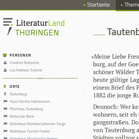
Startseite
Them
Tautenb
PERSONEN
»
Meine Liebe Freu
Friedrich Nietzsche
burg, auf der Goe­
Lou Andreas-Salomé
schö­ner Wäl­der T
heute gül­tige Lag
ORTE
einem Brief des Ph
Tautenburg
1882 die junge Ru
Haus Familie Hahnemann
Den­noch: Wer ken
Pfarrhaus Tautenburg
woh­nern, seit eh
Nietzsche-Bank
gangs­stra­ßen. D
Wohnhaus Reinhard Johannes Sorge
von Tau­ten­burg a
Wohnhaus Familie Feuker
Städ­ten voll­zog 
Wohnhaus Pfarrfamilie Högner