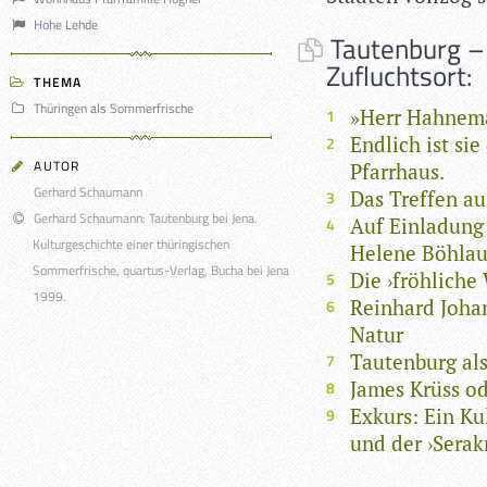
Hohe Lehde
Tautenburg –
Zufluchtsort:
THEMA
Thüringen als Sommerfrische
»Herr Hahnem
Endlich ist si
AUTOR
Pfarrhaus.
Gerhard Schaumann
Das Treffen a
Gerhard Schaumann: Tautenburg bei Jena.
Auf Einladung 
Kulturgeschichte einer thüringischen
Helene Böhla
Sommerfrische, quartus-Verlag, Bucha bei Jena
Die ›fröhliche
1999.
Reinhard Johan
Natur
Tautenburg al
James Krüss od
Exkurs: Ein Ku
und der ›Serakr