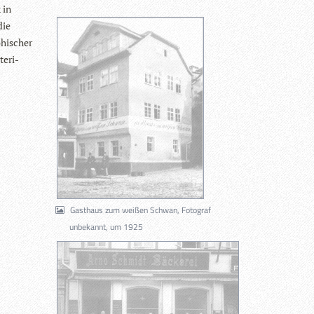
 in
die
phi­scher
e­ri­
Gasthaus zum weißen Schwan, Fotograf
unbekannt, um 1925