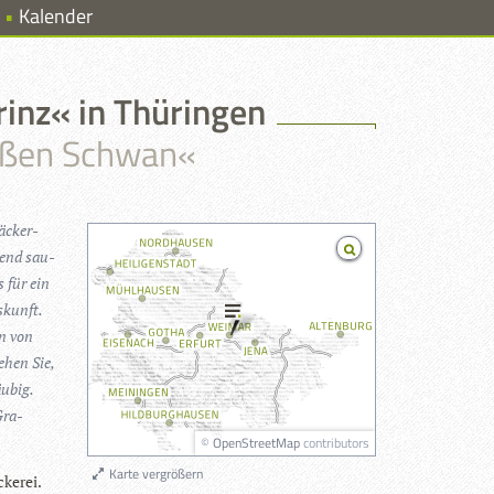
Kalender
rinz« in Thüringen
eißen Schwan«
Bäcker­
bend sau­
 für ein
­kunft.
en von
ehen Sie,
u­big.
Gra­
©
OpenStreetMap
contributors
Karte vergrößern
ke­rei.