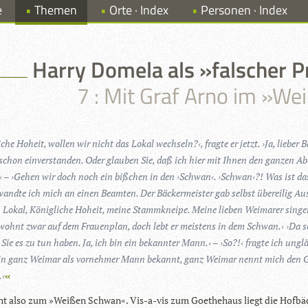
e
Themen
Orte · Index
Personen · Index
Harry Domela als »falscher P
7 : Mit Graf Arno im »W
i­che Hoheit, wol­len wir nicht das Lokal wech­seln?‹, fragte er jetzt. ›Ja, lie­ber 
 schon ein­ver­stan­den. Oder glau­ben Sie, daß ich hier mit Ihnen den gan­zen A
?‹ – ›Gehen wir doch noch ein biß­chen in den ›Schwan‹. ›Schwan‹?! Was ist das
andte ich mich an einen Beam­ten. Der Bäcker­meis­ter gab selbst über­ei­lig Aus
 Lokal, König­li­che Hoheit, meine Stamm­kneipe. Meine lie­ben Wei­ma­rer sin­g
 wohnt zwar auf dem Frau­en­plan, doch lebt er meis­tens in dem Schwan.‹ ›Da s
ie es zu tun haben. Ja, ich bin ein bekann­ter Mann.‹ – ›So?!‹ fragte ich unglä
 in ganz Wei­mar als vor­neh­mer Mann bekannt, ganz Wei­mar nennt mich den 
.‹
t also zum »Wei­ßen Schwan«. Vis-a-vis zum Goe­the­haus liegt die Hof­bä­c