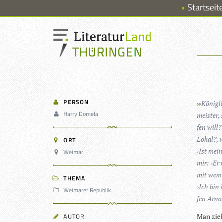
Startseit
PERSON
›
König­l
Harry Domela
meis­ter,
fen will
Lokal?, w
ORT
›Ist mein
Weimar
mir: ›Er
mit wem S
THEMA
›Ich bin
Weimarer Republik
fen Arno
AUTOR
Man zieh