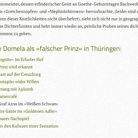
r­meis­ter, des­sen erfin­de­ri­scher Geist an Goe­the-Geburts­ta­gen Back­werk
 »Gret­chen­zöp­fen« und »Mephis­to­hör­nern« her­vor­brachte, (lei­der sind 
ren die­ser Köst­lich­kei­ten nicht über­lie­fert), sieht sich nicht nur in geo­gra­
Dich­ter­fürs­ten und hebt immer wie­der an, pein­li­che Pro­ben sei­nes dich­t
ön­nens zu geben.
 Domela als »falscher Prinz« in Thüringen:
ognito« im Erfurter Hof
Prinz wird erkannt
ast auf der Creuzburg
stapler wider Willen
esang mit Aplomb
aisercafé
Graf Arno im »Weißen Schwan«
stre Gäste im »Goldenen Adler«
arer Nachspiel
er den Kulissen einer Sensation