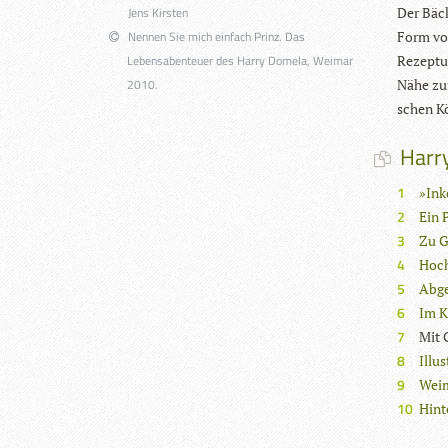
Jens Kirsten
Der Bäcke
Nennen Sie mich einfach Prinz. Das
Form von
Lebensabenteuer des Harry Domela, Weimar
Rezep­tu­
2010.
Nähe zum 
schen K
Harry
»Ink
Ein 
Zu G
Hoch
Abg
Im K
Mit 
Illu
Weim
Hint