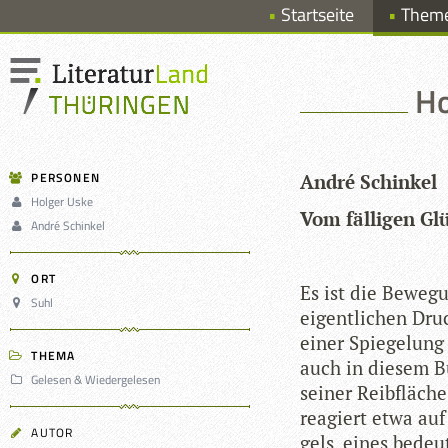
Startseite
Them
Ho
PERSONEN
André Schin­kel
Holger Uske
Vom fäl­li­gen Gl
André Schinkel
ORT
Es ist die Bewe­gu
Suhl
eigent­li­chen Dr
einer Spie­ge­lung 
THEMA
auch in die­sem Bu
Gelesen & Wiedergelesen
sei­ner Reib­flä­ch
reagiert etwa au
AUTOR
gels, eines bedeu­