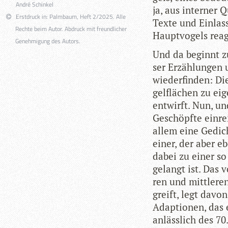
André Schinkel
ja, aus inter­ner 
Erstdruck in: Palmbaum, Heft 2/2025. Alle
Texte und Ein­las
Rechte beim Autor. Abdruck mit freundlicher
Haupt­vo­gels reag
Genehmigung des Autors.
Und da beginnt zu
ser Erzäh­lun­gen
wie­der­fin­den: D
gel­flä­chen zu ei
ent­wirft. Nun, u
Geschöpfte ein­rei
allem eine Gedicht
einer, der aber e
dabei zu einer so
gelangt ist. Das v
ren und mitt­le­r
greift, legt davon
Adap­tio­nen, das e
anläss­lich des 70