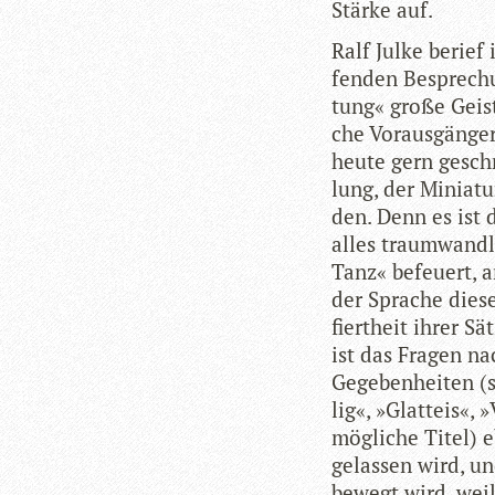
Stärke auf.
Ralf Julke berief 
fen­den Bespre­chu
tung« große Geis­t
che Vor­aus­gän­ge
heute gern geschm
lung, der Minia­tu
den. Denn es ist d
alles traum­wand­l
Tanz« befeu­ert, a
der Spra­che die­s
fiert­heit ihrer S
ist das Fra­gen n
Gege­ben­hei­ten 
lig«, »Glatt­eis«, 
mög­li­che Titel)
gelas­sen wird, u
bewegt wird, wei