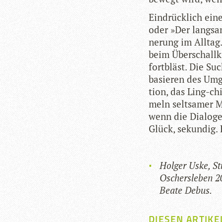
Ein­drück­lich ein
oder »Der lang­sam
ne­rung im All­ta
beim Über­schall­
fort­bläst. Die S
ba­sie­ren des Umge
tion, das Ling-ch
meln selt­sa­mer M
wenn die Dia­log
Glück, sekun­dig. 
Hol­ger Uske, St
Oschers­le­ben 2
Beate Debus.
DIESEN ARTIKE