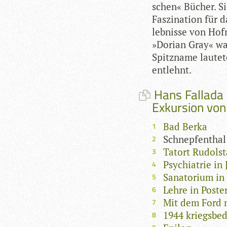
schen« Bücher. Si
Fas­zi­na­tion für 
leb­nisse von Hof
»Dorian Gray« war
Spitz­name lau­te
entlehnt.
Hans Fallada i
Exkursion von
Bad Berka
Schnepfenthal
Tatort Rudolst
Psychiatrie in 
Sanatorium in
Lehre in Poste
Mit dem Ford 
1944 kriegsbed