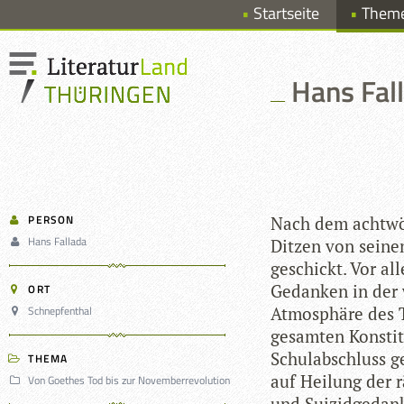
Startseite
Them
Hans Fall
PERSON
Nach dem acht­wö­c
Hans Fallada
Dit­zen von sei­n
geschickt. Vor alle
Gedan­ken in der w
ORT
Schnepfenthal
Atmo­sphäre des Th
gesam­ten Kon­sti­
Schul­ab­schluss ge
THEMA
auf Hei­lung der r
Von Goethes Tod bis zur Novemberrevolution
und Sui­zid­ge­dan