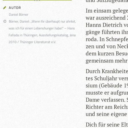
AUTOR
Im ein­sam gele­g
Daniel Börner
war aus­rei­chend
Börner, Daniel: „Wenn Ihr überhaupt nur ahntet,
Hanns Diet­rich v
was ich für einen Lebenshunger habe!“ – Hans
gänge führ­ten ih
Fallada in Thüringen, Ausstellungskatalog, Jena
roda. In Schnep­f­e
2010 / Thüringer Literaturrat e.V.
zen und von Necke
dem kur­zen Besuc
gemein­sam mehr 
Durch Krank­hei­t
tes Schul­jahr ver
sium (Gebäude 1945
musste er auf­grun
Dame ver­las­sen. 
Rich­ter am Reichs
und seine eigene 
Dich für seine Elt