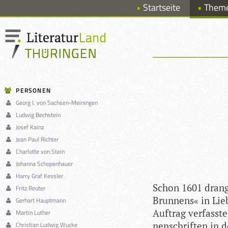
Startseite
Them
PERSONEN
Georg I. von Sachsen-Meiningen
Ludwig Bechstein
Josef Kainz
Jean Paul Richter
Charlotte von Stein
Johanna Schopenhauer
Harry Graf Kessler
Schon 1601 drang 
Fritz Reuter
Brun­nens« in Lie­
Gerhart Hauptmann
Auf­trag ver­fasst
Martin Luther
nen­schrif­ten in 
Christian Ludwig Wucke