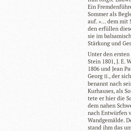
Ein Frem­den­füh­r
Som­mer als Beglei
auf. »… dem mit S
den erfül­len die
sie im bal­sa­misc
Stär­kung und Gen
Unter den ers­ten
Stein 1801, J. E.
1806 und Jean Pau
Georg
., der si
II
benannt nach sei­
Kur­hau­ses, als S
tete er hier die S
dem nahen Schwei
nach Ent­wür­fen 
Wand­ge­mälde. D
stand ihm das unw