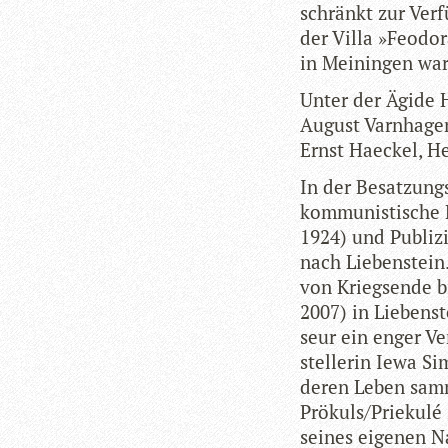
schränkt zur Ver­
der Villa »Feo­dor
in Mei­nin­gen war
Unter der Ägide He
August Varn­ha­ge
Ernst Haeckel, He
In der Besat­zun
kom­mu­nis­ti­sche 
1924) und Publi­
nach Lie­ben­stein.
von Kriegs­ende b
2007) in Lie­ben­
seur ein enger Ver
stel­le­rin Iewa S
deren Leben sam­
Prökuls/Priekulé 
sei­nes eige­nen Nac