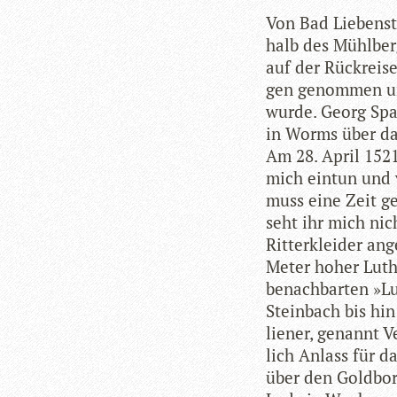
Von Bad Lie­ben­s
halb des Mühl­ber
auf der Rück­reis
gen genom­men un
wurde. Georg Spa­
in Worms über das 
Am 28. April 1521
mich ein­tun und 
muss eine Zeit ge
seht ihr mich nich
Rit­ter­klei­der an
Meter hoher Luthe
benach­bar­ten »L
Stein­bach bis hin
lie­ner, genannt V
lich Anlass für d
über den Gold­bor