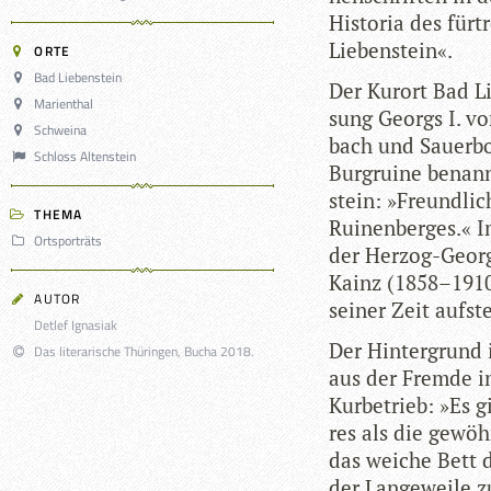
His­to­ria des für­t
Liebenstein«.
ORTE
Bad Liebenstein
Der Kur­ort Bad L
Marienthal
sung Georgs I. vo
Schweina
bach und Sauer­bo
Schloss Altenstein
Burg­ruine benann
stein: »Freund­lic
THEMA
Rui­nen­ber­ges.« I
Ortsporträts
der Her­zog-Georg
Kainz (1858–1910)
AUTOR
sei­ner Zeit auf­s
Detlef Ignasiak
Der Hin­ter­grund
Das literarische Thüringen, Bucha 2018.
aus der Fremde in 
Kur­be­trieb: »Es g
res als die gewöhn
das wei­che Bett 
der Lan­ge­weile z