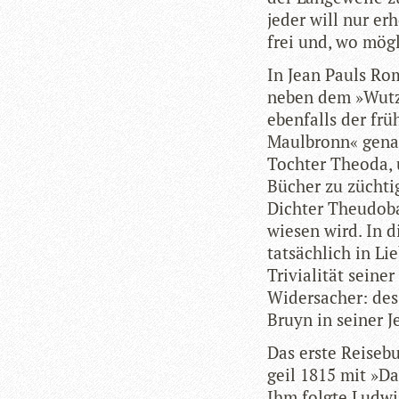
jeder will nur erh
frei und, wo mög­
In Jean Pauls Roma
neben dem »Wutz« 
eben­falls der frü
Maul­bronn« genann
Toch­ter Theoda, u
Bücher zu züch­ti­
Dich­ter Theu­do­b
wie­sen wird. In d
tat­säch­lich in L
Tri­via­li­tät sei­
Wider­sa­cher: des
Bruyn in sei­ner J
Das erste Rei­se­b
geil 1815 mit »Da
Ihm folgte Lud­wig