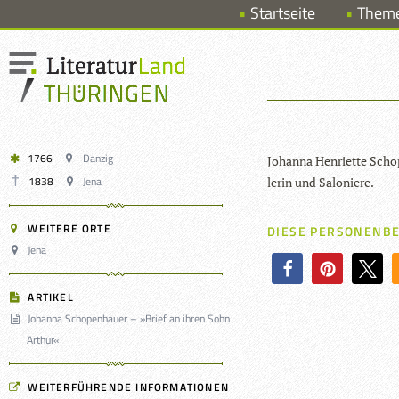
Startseite
Them
1766
Danzig
Johanna Hen­ri­ette Scho­p
1838
Jena
le­rin und Saloniere.
WEITERE ORTE
DIESE PERSONENBE
Jena
ARTIKEL
Johanna Schopenhauer – »Brief an ihren Sohn
Arthur«
WEITERFÜHRENDE INFORMATIONEN