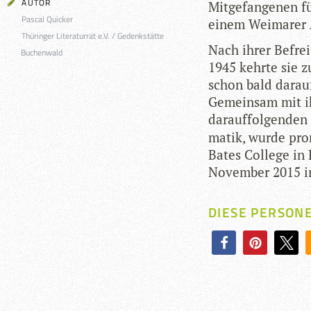
AUTOR
Mit­ge­fan­ge­nen
Pascal Quicker
einem Wei­ma­rer A
Thüringer Literaturrat e.V. / Gedenkstätte
Nach ihrer Befrei­
Buchenwald
1945 kehrte sie z
schon bald dar­auf
Gemein­sam mit ih
dar­auf­fol­gen­den
ma­tik, wurde pro
Bates Col­lege in 
Novem­ber 2015 im
DIESE PERSON