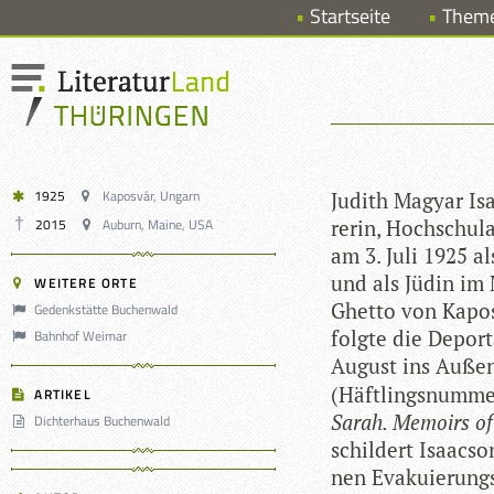
Startseite
Them
1925
Kaposvár, Ungarn
Judith Magyar Isaa
2015
Auburn, Maine, USA
re­rin, Hoch­schul
am 3. Juli 1925 a
und als Jüdin im 
WEITERE ORTE
Ghetto von Kapos­v
Gedenkstätte Buchenwald
folgte die Depor­
Bahnhof Weimar
August ins Außen­
(Häft­lings­num­m
ARTIKEL
Sarah. Memoirs of 
Dichterhaus Buchenwald
schil­dert Isaac­s
nen Eva­ku­ie­rung