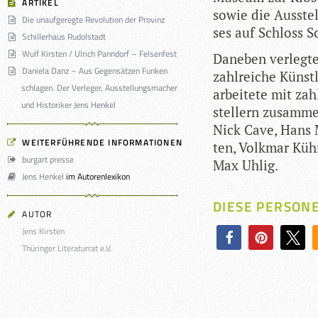
ARTIKEL
sowie die Aus­ste
Die unaufgeregte Revolution der Provinz
ses auf Schloss 
Schillerhaus Rudolstadt
Wulf Kirsten / Ulrich Panndorf – Felsenfest
Dane­ben ver­legte e
Daniela Danz – Aus Gegensätzen Funken
zahl­rei­che Künst­
schlagen. Der Verleger, Ausstellungsmacher
arbei­tete mit zah
und Historiker Jens Henkel
stel­lern zusam­me
Nick Cave, Hans M
WEITERFÜHRENDE INFORMATIONEN
ten, Volk­mar Kühn
burgart presse
Max Uhlig.
Jens Henkel
im Autorenlexikon
DIESE PERSON
AUTOR
Jens Kirsten
Thüringer Literaturrat e.V.