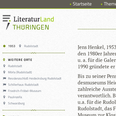
Startseite
Them
1953
Rudolstadt
Jens Hen­kel, 1953
den 1980er Jah­ren 
u. a. für die Gal
WEITERE ORTE
1990 grün­dete er
Rudolstadt
Mörla (Rudolstadt)
Bis zu sei­ner Pen
Residenzschloß Heidecksburg Rudolstadt
des­mu­se­ums Hei­
Schillerhaus Rudolstadt
zahl­rei­che Aus­st
Friedrich-Fröbel-Museum
ver­ant­wort­lich. 
Paulinzella
u.a. für die Rudol­
Schwarzburg
Rudol­stadt, das F
Museum zur Kloste