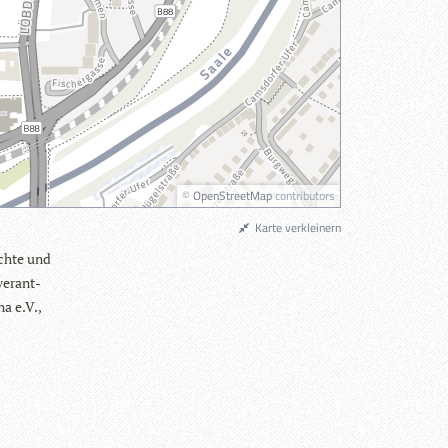
©
OpenStreetMap
contributors
Karte verkleinern
hichte und
ver­ant­
na e.V.,