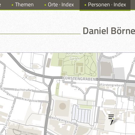
e
Themen
Orte · Index
Personen · Index
Daniel Börne