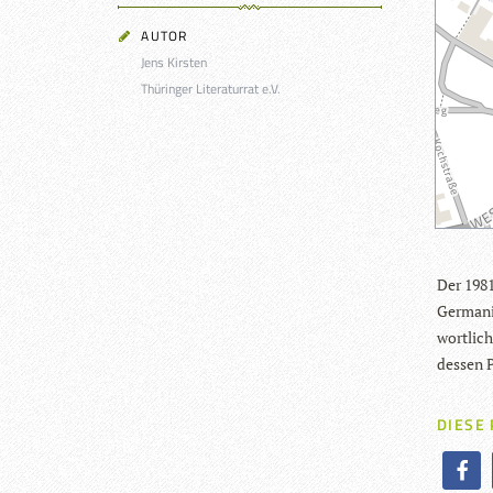
AUTOR
Jens Kirsten
Thüringer Literaturrat e.V.
Der 1981 
Ger­ma­ni
wort­li­c
des­sen P
DIESE