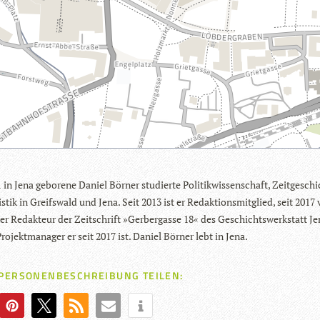
in Jena gebo­rene Daniel Bör­ner stu­dierte Poli­tik­wis­sen­schaft, Zeit­ge­sc
s­tik in Greifs­wald und Jena. Seit 2013 ist er Redak­ti­ons­mit­glied, seit 2017 
her Redak­teur der Zeit­schrift »Ger­ber­gasse 18« des Geschichts­werk­statt Je
ro­jekt­ma­na­ger er seit 2017 ist. Daniel Bör­ner lebt in Jena.
 PERSONENBESCHREIBUNG TEILEN: