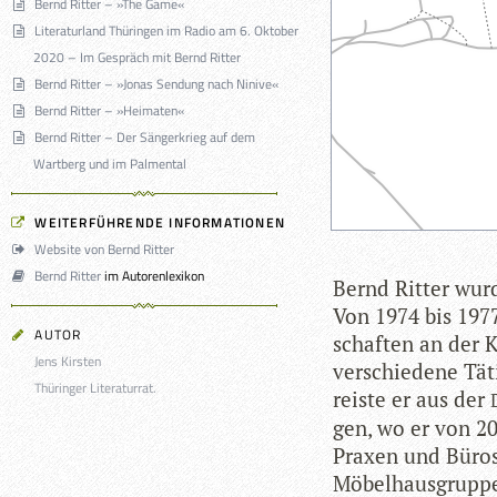
Bernd Ritter – »The Game«
Literaturland Thüringen im Radio am 6. Oktober
2020 – Im Gespräch mit Bernd Ritter
Bernd Ritter – »Jonas Sendung nach Ninive«
Bernd Ritter – »Heimaten«
Bernd Ritter – Der Sängerkrieg auf dem
Wartberg und im Palmental
WEITERFÜHRENDE INFORMATIONEN
Website von Bernd Ritter
Bernd Ritter
im Autorenlexikon
Bernd Rit­ter wur
Von 1974 bis 1977 
AUTOR
schaf­ten an der K
Jens Kirsten
ver­schie­dene Tät
Thüringer Literaturrat.
reiste er aus der
gen, wo er von 200
Pra­xen und Büros 
Möbel­haus­gruppe 