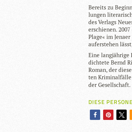
Bereits zu Beginn
lun­gen lite­ra­ris
des Ver­lags Neue
erschie­nen. 2007
Plage« im Jenaer G
auf­er­ste­hen läs
Eine lang­jäh­rig
dich­tete Bernd Rit
Roman, der die­ses
ten Kri­mi­nal­fäll
der Gesellschaft.
DIESE PERSON