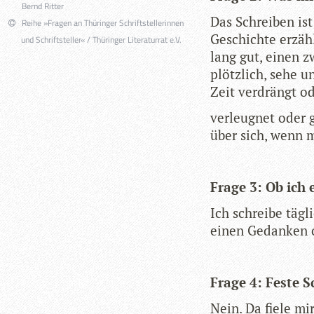
Bernd Ritter
Das Schrei­ben ist
Reihe »Fragen an Thüringer Schriftstellerinnen
Geschichte erzäh­
und Schriftsteller« / Thüringer Literaturrat e.V.
lang gut, einen zw
plötz­lich, sehe 
Zeit ver­drängt o
ver­leug­net oder 
über sich, wenn m
Frage 3: Ob ich
Ich schreibe täg­l
einen Gedan­ken o
Frage 4: Feste 
Nein. Da fiele mir