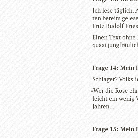
Ich lese täg­lich
ten bereits gele­s
Fritz Rudolf Fries
Einen Text ohne In
quasi jung­fräu­lic
Frage 14: Mein Li
Schla­ger? Volksl
»
Wer die Rose eh
leicht ein wenig V
Jahren…
Frage 15: Mein