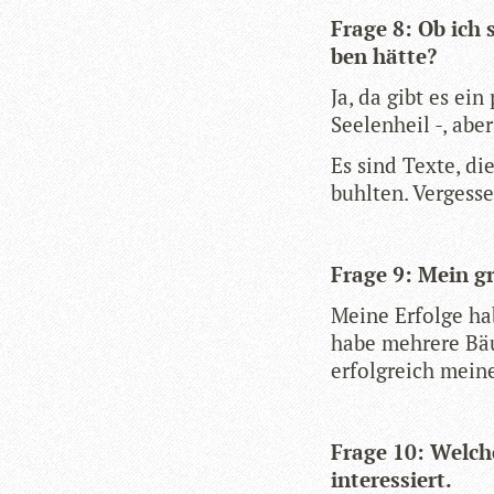
Frage 8: Ob ich 
ben hätte?
Ja, da gibt es ei
See­len­heil -, ab
Es sind Texte, di
buhl­ten. Vergess
Frage 9: Mein gr
Meine Erfolge habe
habe meh­rere Bä
erfolg­reich mei­n
Frage 10: Wel­che
interessiert.