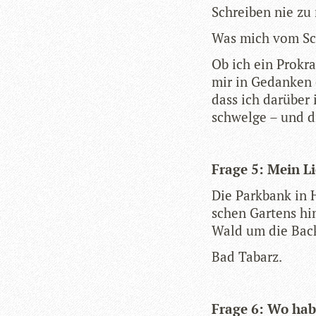
Schrei­ben nie z
Was mich vom Sch
Ob ich ein Pro­kra
mir in Gedan­ken e
dass ich dar­über
schwelge – und di
Frage 5: Mein Li
Die Park­bank in H
schen Gar­tens hi
Wald um die Back­
Bad Tab­arz.
Frage 6: Wo hab