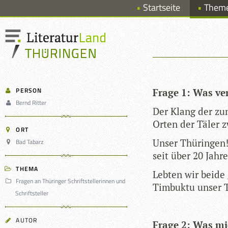
Startseite
Them
PERSON
Frage 1: Was ver
Bernd Ritter
Der Klang der zum
Orten der Täler z
ORT
Unser Thü­rin­gen
Bad Tabarz
seit über 20 Jah­re
THEMA
Leb­ten wir beide
Fragen an Thüringer Schriftstellerinnen und
Tim­buktu unser 
Schriftsteller
AUTOR
Frage 2: Was mi