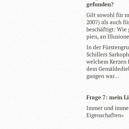
gefunden?
Gilt sowohl für me
2007) als auch für
beschäf­tigt: Wie 
pien, an Illu­sio­
In der Fürs­ten­gr
Schil­lers Sar­ko­
wel­chem Ker­zen f
dem Gemäl­de­dieb­
gan­gen war…
Frage 7: mein L
Immer und immer 
Eigenschaften«