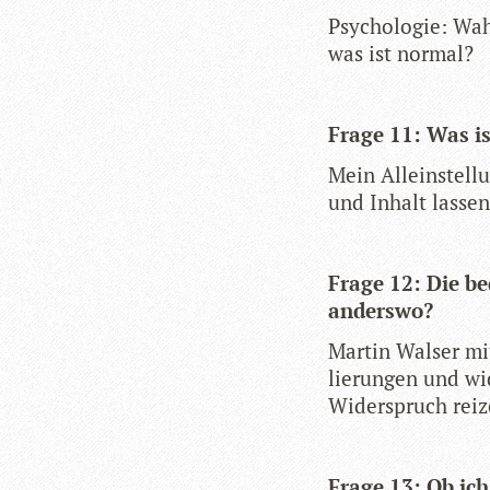
Psy­cho­lo­gie: Wa
was ist normal?
Frage 11: Was is
Mein Allein­stel­l
und Inhalt las­se
Frage 12: Die bed
anderswo?
Mar­tin Wal­ser mit
lie­run­gen und wi
Wider­spruch rei­
Frage 13: Ob ich