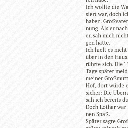
Ich wollte die Wa
siert war, doch i
haben. Groß­va­te
nung. Als er nach
er, sah mich nicht
gen hätte.
Ich hielt es nicht
über in den Haus­
rührte sich. Die T
Tage spä­ter mel­
mei­ner Groß­mutte
Hof, dort würde e
sicher: Die Über­
sah ich bereits d
Doch Lothar war n
nen Spaß.
Spä­ter sagte Groß