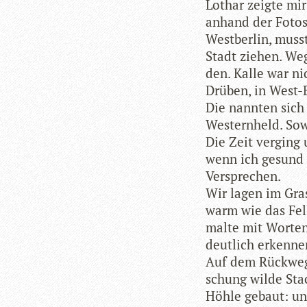
Lothar zeigte mi
anhand der Fotos 
West­ber­lin, muss
Stadt zie­hen. We
den. Kalle war ni
Drü­ben, in West-
Die nann­ten sich
Wes­tern­held. Sow
Die Zeit ver­ging
wenn ich gesund s
Versprechen.
Wir lagen im Gra
warm wie das Fel
malte mit Wor­ten 
deut­lich erken­n
Auf dem Rück­weg
schung wilde Sta­c
Höhle gebaut: un