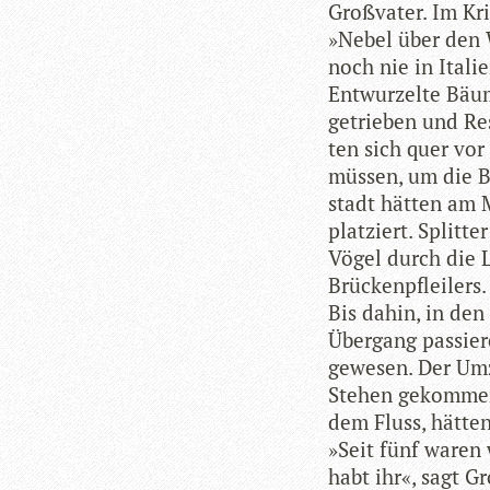
Groß­va­ter. Im Kri
»Nebel über den W
noch nie in Ita­li
Ent­wur­zelte Bäu
getrie­ben und Re
ten sich quer vor 
müs­sen, um die Br
stadt hät­ten am 
plat­ziert. Split­t
Vögel durch die L
Brückenpfleilers.
Bis dahin, in den 
Über­gang pas­sie­
gewe­sen. Der Um
Ste­hen gekom­men
dem Fluss, hät­ten
»Seit fünf waren 
habt ihr«, sagt G