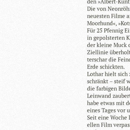
den »Albert-Kuntz
Die von Neon­röh­r
neu­es­ten Filme 
Moor­hund«, »Kot­
Für 25 Pfen­nig Ei
in gepols­ter­ten 
der kleine Muck d
Ziel­li­nie über­h
ter­schar die Fein
Erde schickten.
Lothar hielt sich
schränkt – steif 
die far­bi­gen Bil­
Lein­wand zau­bert
habe etwas mit de
eines Tages vor u
Seit eine Woche l
el­len Film ver­pa