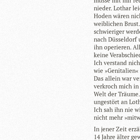
müsse mit mir red
nie­der. Lothar le
Hoden wären nicht
weib­li­chen Brus
schwie­ri­ger wer­d
nach Düs­sel­dorf
ihn ope­rie­ren. A
keine Ver­ab­schi
Ich ver­stand nic
wie »Geni­ta­lien
Das allein war ve
ver­kroch mich in
Welt der Träume. 
unge­stört an Lot
Ich sah ihn nie wi
nicht mehr »mit­
In jener Zeit erzä
14 Jahre älter gew