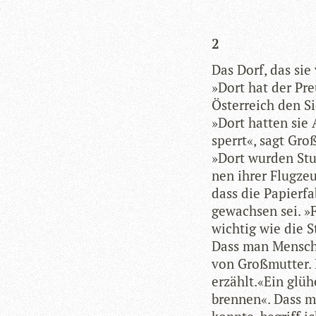
2
Das Dorf, das sie 
»Dort hat der Preu
Öster­reich den Si
»Dort hat­ten sie
sperrt«, sagt Gro
»Dort wur­den Stuk
nen ihrer Flug­zeu
dass die Papier­fa
gewach­sen sei. »F
wich­tig wie die S
Dass man Men­sch
von Groß­mutter.
erzählt.«Ein glü­
bren­nen«. Dass m