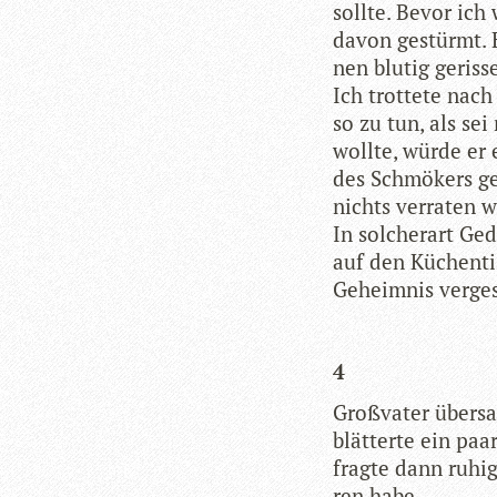
sollte. Bevor ich
davon gestürmt. Er
nen blu­tig geris­
Ich trot­tete nac
so zu tun, als se
wollte, würde er e
des Schmö­kers ge
nichts ver­ra­ten 
In sol­cher­art Ge
auf den Küchen­ti
Geheim­nis verge
4
Groß­va­ter über­s
blät­terte ein paa
fragte dann ruhig,
ren habe.