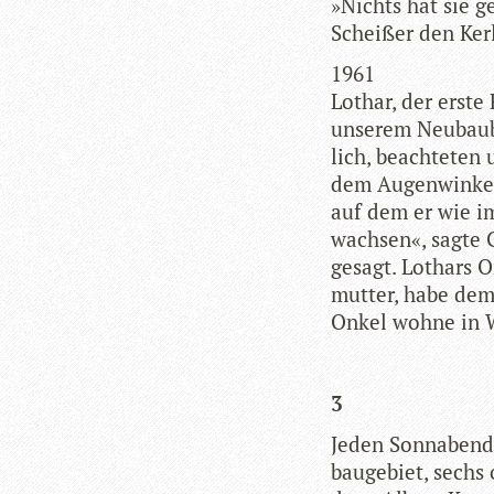
»Nichts hat sie ge
Schei­ßer den Ker
1961
Lothar, der erste
unse­rem Neu­bau­b
lich, beach­te­ten
dem Augen­win­kel 
auf dem er wie i
wach­sen«, sagte 
gesagt. Lothars O
mutter, habe dem
Onkel wohne in W
3
Jeden Sonn­abend­
bau­ge­biet, sechs