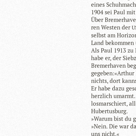
eines Schuhmach
1904 sei Paul mit
Über Bre­mer­ha­v
ren Wes­ten der
U
selbst am Hori­zo
Land bekom­men u
Als Paul 1913 zu 
habe er, der Sieb­
Bre­mer­ha­ven be
gegeben:«Arthur 
nichts, dort kann
Er habe dazu gesc
herz­lich umarmt.
los­mar­schiert, a
Hubertusburg.
»Warum bist du g
»Nein. Die war da
uns nicht.«