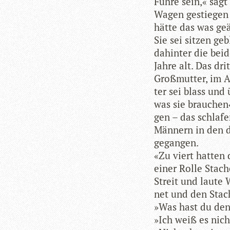
Fuhre sein,« sagt
Wagen gestie­gen
hätte das was geä
Sie sei sit­zen ge
dahin­ter die bei
Jahre alt. Das dri
Groß­mutter, im A
ter sei blass und 
was sie brau­chen
gen – das schla­f
Män­nern in den du
gegangen.
«Zu viert hat­ten 
einer Rolle Sta­ch
Streit und laute 
net und den Sta­c
»Was hast du den
»Ich weiß es nich