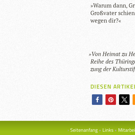
»Warum dann, Gr
Groß­va­ter schien
wegen dir?«
»
Von Hei­mat zu Hei­
Reihe des Thü­rin­ger
zung der Kul­tur­sti
DIESEN ARTIKE
Seitenanfang
Links
Mitarbe