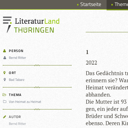
Startseite
Them
PERSON
1
Bernd Ritter
2022
Das Gedächt­nis t
ORT
erin­nern sie? W
Bad Tabarz
Hei­mat ver­än­der
abhanden.
THEMA
Die Mut­ter ist 93
Von Heimat zu Heimat
gen, ein jeder au
Brü­der und Schwe
AUTOR
ebenso. Deren Kin­
Bernd Ritter