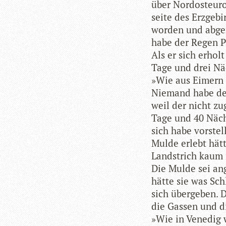
über Nord­ost­eu­r
seite des Erz­ge­b
wor­den und abge­
habe der Regen P
Als er sich erholt
Tage und drei Nä
»Wie aus Eimern h
Nie­mand habe den
weil der nicht zug
Tage und 40 Nächt
sich habe vor­stel
Mulde erlebt hätte
Land­strich kaum 
Die Mulde sei ang
hätte sie was Sch
sich über­ge­ben. 
die Gas­sen und d
»Wie in Vene­dig 