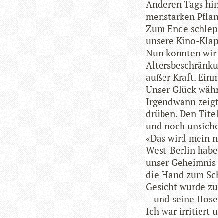
Ande­ren Tags hin­
men­star­ken Pfla
Zum Ende schlepp­
unsere Kino-Klap
Nun konn­ten wir
Altersbeschränkun
außer Kraft. Ein­m
Unser Glück währ
Irgend­wann zeigt
drü­ben. Den Tite
und noch unsi­che
«Das wird mein nä
West-Ber­lin hab
unser Geheim­nis 
die Hand zum Sch
Gesicht wurde zue
– und seine Hose 
Ich war irri­tier