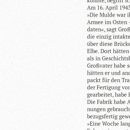
konnte, begriff ic
Am 16. April 194
»Die Mulde war ihr
Armee im Osten – 
da­ten«, sagt Groß
die ein­zig intakt
über diese Brü­cke
Elbe. Dort hät­ten 
als in Geschichts­
Groß­va­ter habe s
hät­ten er und an
packt für den Tra
der Fer­ti­gung vo
gear­bei­tet, habe
Die Fabrik habe A
nun­gen gebraucht
bezugs­fer­tig ge
»Eine Woche lang 