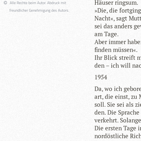
Häu­ser ringsum.
Alle Rechte beim Autor. Abdruck mit
»Die, die fort­gin
freundlicher Genehmigung des Autors.
Nacht«, sagt Mut­t
sei das anders ge
am Tage.
Aber immer haben 
fin­den müssen«.
Ihr Blick streift
den – ich will na
1954
Da, wo ich gebo­r
art, die einst, zu
soll. Sie sei als 
den. Die Spra­che 
ver­kehrt. Solange
Die ers­ten Tage i
nord­öst­li­che Ri