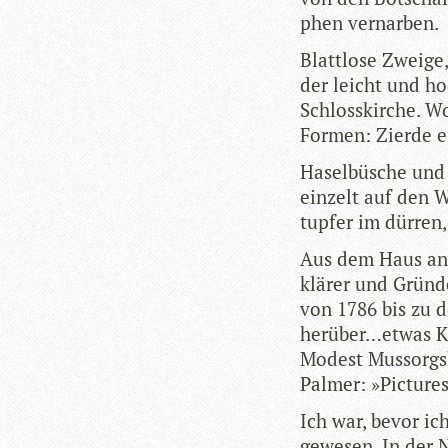
phen vernarben.
Blatt­lose Zweige
der leicht und ho
Schloss­kir­che. Wo
For­men: Zierde e
Hasel­bü­sche und
ein­zelt auf den 
tup­fer im dür­ren,
Aus dem Haus an d
klä­rer und Grün­d
von 1786 bis zu d
herüber…etwas Kla
Modest Mus­sorg­s
Pal­mer: »Pic­ture
Ich war, bevor ic
gewe­sen. In der 