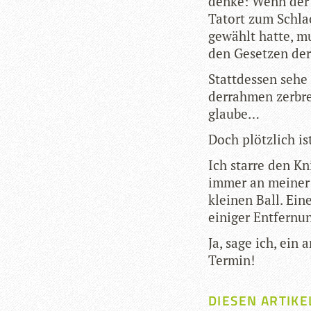
denke: Wenn der 
Tat­ort zum Schlac
gewählt hatte, m
den Geset­zen der
Statt­des­sen sehe
der­rah­men zer­br
glaube…
Doch plötz­lich is
Ich starre den Kn
immer an mei­ner 
klei­nen Ball. Ein
eini­ger Ent­fer­n
Ja, sage ich, ein 
Termin!
DIESEN ARTIKE