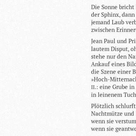
Die Sonne bricht 
der Sphinx, dann
jemand Laub ver­b
zwi­schen Erin­ne
Jean Paul und Pri
lau­tem Dis­put, o
stehe nur den Na
Ankauf eines Bil­
die Szene einer B
»Hoch-Mit­ter­nac
.: eine Grube in
II
in lei­ne­nem Tuc
Plötz­lich schlurft
Nacht­mütze und M
wenn sie ver­stum­
wenn sie geant­wo