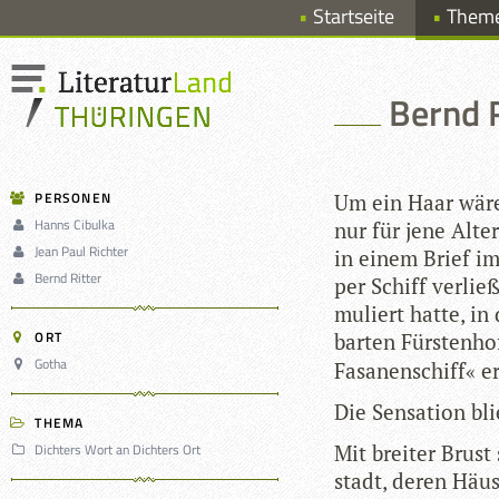
Startseite
Them
Bernd 
PERSONEN
Um ein Haar wäre
Hanns Cibulka
nur für jene Alter
Jean Paul Richter
in einem Brief im
Bernd Ritter
per Schiff ver­lie
mu­liert hatte, i
ORT
bar­ten Fürs­ten­h
Gotha
Fasa­nen­schiff« e
Die Sen­sa­tion b
THEMA
Dichters Wort an Dichters Ort
Mit brei­ter Brust
stadt, deren Häu