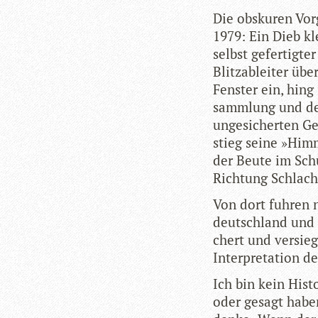
Die obsku­ren Vor
1979: Ein Dieb kle
selbst gefer­tig­t
Blitz­ab­lei­ter ü
Fens­ter ein, hing
samm­lung und der
unge­si­cher­ten 
stieg seine »Him­m
der Beute im Schu
Rich­tung Schlacht
Von dort fuh­ren n
deutsch­land und i
chert und ver­sie­g
Inter­pre­ta­tion d
Ich bin kein His­t
oder gesagt haben