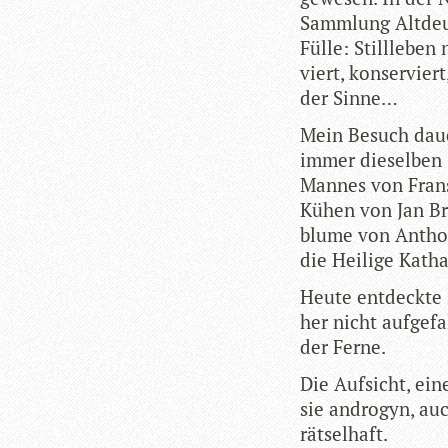
Samm­lung Alt­deut
Fülle: Still­le­ben
viert, kon­ser­vier
der Sinne…
Mein Besuch dau­er
immer die­sel­ben
Man­nes von Frans
Kühen von Jan Bru
blume von Antho­
die Hei­lige Kath
Heute ent­deckte i
her nicht auf­ge­f
der Ferne.
Die Auf­sicht, ei
sie andro­gyn, auc
rätselhaft.