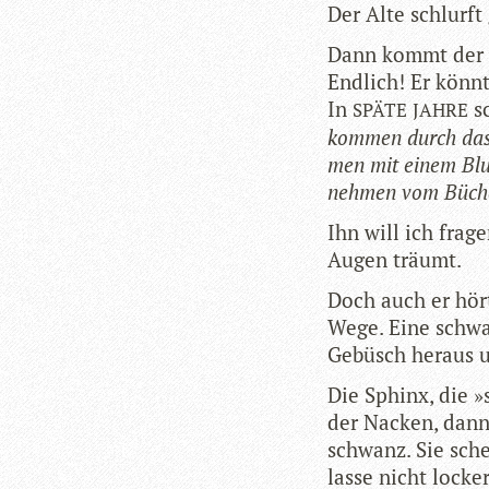
Der Alte schlurft
Dann kommt der g
End­lich! Er könn
In
sc
SPÄTE
JAHRE
kom­men durch das
men mit einem Blu
neh­men vom Bücher
Ihn will ich fra­
Augen träumt.
Doch auch er hört
Wege. Eine schwa
Gebüsch her­aus 
Die Sphinx, die »s
der Nacken, dann 
schwanz. Sie sche
lasse nicht locker