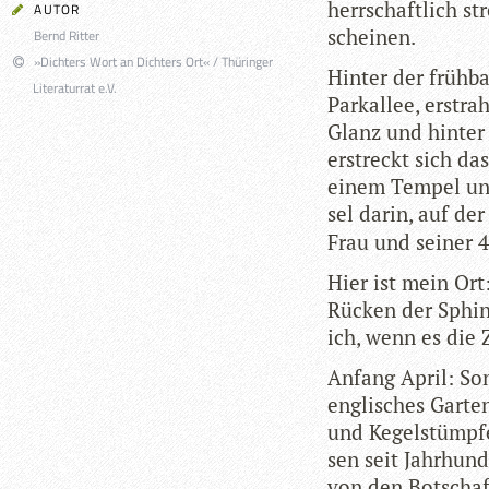
herr­schaft­lich s
AUTOR
scheinen.
Bernd Ritter
»Dichters Wort an Dichters Ort« / Thüringer
Hin­ter der früh­ba
Literaturrat e.V.
Park­al­lee, erst
Glanz und hin­ter 
erstreckt sich das
einem Tem­pel und
sel darin, auf de
Frau und sei­ner 
Hier ist mein Ort:
Rücken der Sphinx,
ich, wenn es die 
Anfang April: Son
eng­li­sches Gar­
und Kegel­stümpf
sen seit Jahr­hun­
von den Bot­schaf­