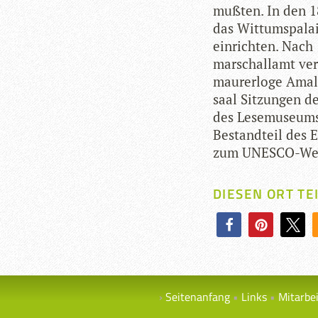
muß­ten. In den 18
das Wit­tums­pa­l
ein­rich­ten. Nac
mar­schall­amt ver
mau­rer­loge Ama
saal Sit­zun­gen d
des Lese­mu­se­ums
Bestand­teil des 
zum UNESCO-Welt
DIESEN ORT TE
Seitenanfang
Links
Mitarbe