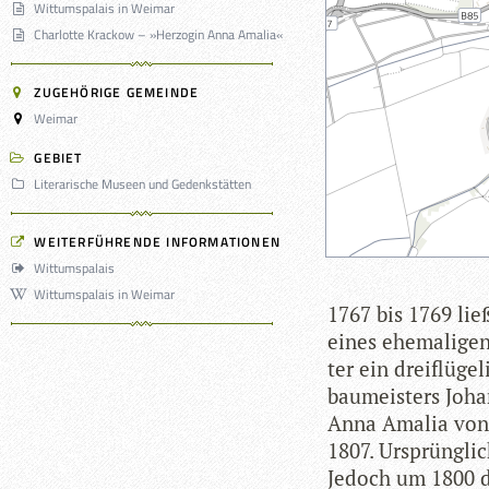
Wittumspalais in Weimar
Charlotte Krackow – »Herzogin Anna Amalia«
ZUGEHÖRIGE GEMEINDE
Weimar
GEBIET
Literarische Museen und Gedenkstätten
WEITERFÜHRENDE INFORMATIONEN
Wittumspalais
Wittumspalais in Weimar
1767 bis 1769 lie
eines ehe­ma­li­gen
ter ein drei­flü­ge
bau­meis­ters Joha
Anna Ama­lia von
1807. Ursprüng­lic
Jedoch um 1800 de