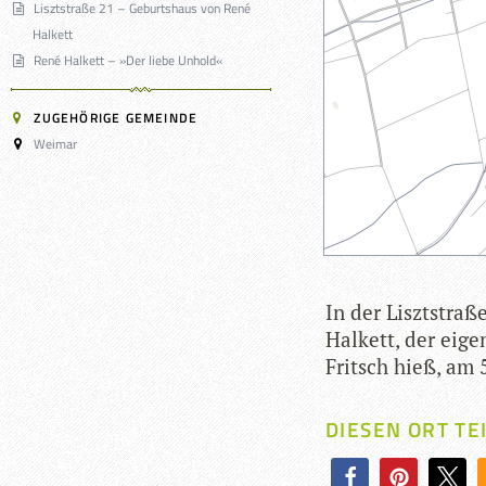
Lisztstraße 21 – Geburtshaus von René
Halkett
René Halkett – »Der liebe Unhold«
ZUGEHÖRIGE GEMEINDE
Weimar
In der Liszt­straß
Hal­kett, der eige
Fritsch hieß, am 
DIESEN ORT TE