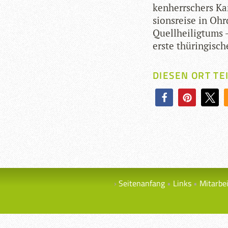
ken­herr­schers Ka
si­ons­reise in Oh
Quell­hei­lig­tums 
erste thü­rin­gi­sc
DIESEN ORT TE
Seitenanfang
Links
Mitarbe