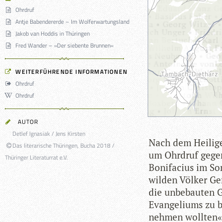
Ohrdruf
Antje Babendererde – Im Wolferwartungsland
Jakob van Hoddis in Thüringen
Fred Wander – »Der siebente Brunnen«
WEITERFÜHRENDE INFORMATIONEN
Ohrdruf
Ohrdruf
AUTOR
Detlef Ignasiak / Jens Kirsten
Nach dem Hei­li­g
Das literarische Thüringen, Bucha 2018 /
um Ohr­d­ruf gegen
Thüringer Literaturrat e.V.
Boni­fa­cius im S
wil­den Völ­ker Ge
die unbe­bau­ten G
Evan­ge­li­ums zu
neh­men woll­ten«