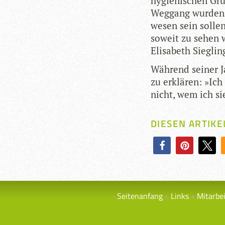
hygie­ni­schen Gr
Weg­gang wur­den 
wesen sein sol­len
soweit zu sehen w
Eli­sa­beth Sieg­l
Wäh­rend sei­ner 
zu erklä­ren: »I
nicht, wem ich si
DIESEN ARTIKE
Seitenanfang
Links
Mitarbe