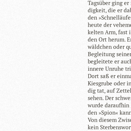
Tags­über ging er
dig­keit, die er d
den »Schnel­läu­fe
heute der vehe­me
kel­ten Arm, fast
den Ort herum. Er
wäld­chen oder que
Beglei­tung sei­n
beglei­tete er auc
innere Unruhe tri
Dort saß er ein­ma
Kies­grube oder i
dig tat, auf Zet­t
sehen. Der schwer
wurde dar­auf­hin 
den »Spion« kann­t
Von die­sem Zwi­sc
kein Ster­bens­wor