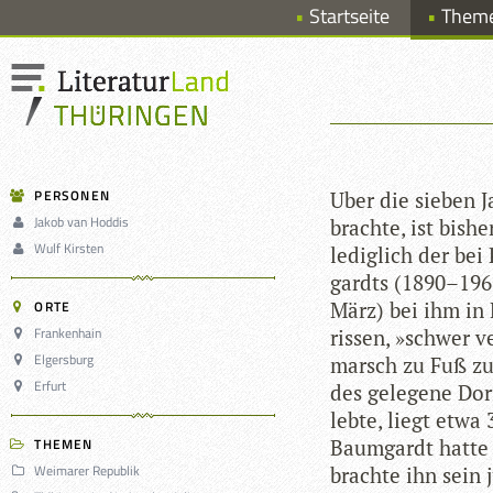
Startseite
Them
PERSONEN
Uber die sie­ben J
Jakob van Hoddis
brachte, ist bis­h
Wulf Kirsten
ledig­lich der be
gardts (1890–196
ORTE
März) bei ihm in 
Frankenhain
ris­sen, »schwer v
Elgersburg
marsch zu Fuß zur
Erfurt
des gele­gene Dorf
lebte, liegt etwa 
THEMEN
Baum­gardt hatte H
Weimarer Republik
brachte ihn sein j