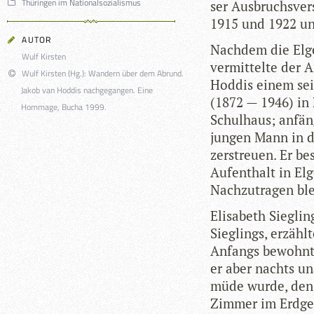
Thüringen im Nationalsozialismus
ser Aus­bruchs­ver
1915 und 1922 u
AUTOR
Nach­dem die Elger
Wulf Kirsten
ver­mit­telte der 
Wulf Kirsten (Hg.): Wandern über dem Abrund.
Hod­dis einem sei
Jakob van Hoddis nachgegangen. Eine
(1872 — 1946) in F
Hommage, Bucha 1999.
Schul­haus; anfän
jun­gen Mann in d
zer­streuen. Er be
Auf­ent­halt in El
Nach­zu­tra­gen bl
Eli­sa­beth Sieg­l
Sieg­lings, erzähl
Anfangs bewohnte 
er aber nachts un
müde wurde, den T
Zim­mer im Erd­ge