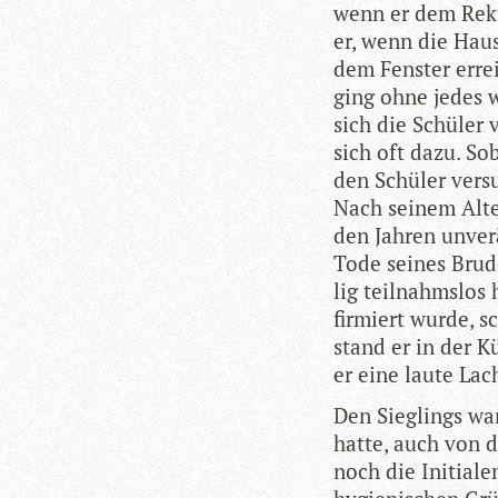
wenn er dem Rek­
er, wenn die Haus
dem Fens­ter err
ging ohne jedes w
sich die Schü­ler 
sich oft dazu. So
den Schü­ler ver­s
Nach sei­nem Alte
den Jah­ren unver
Tode sei­nes Bru­d
lig teil­nahms­los
fir­miert wurde, s
stand er in der K
er eine laute Lac
Den Sieg­lings war
hatte, auch von 
noch die Initia­le