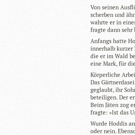
Von sei­nen Aus­f
scher­ben und ähn
wahrte er in eine
fragte dann sehr
Anfangs hatte Hod
inner­halb kur­ze
die er im Wald be
eine Mark, für die
Kör­per­li­che Arbe
Das Gärt­ner­da­s
geglaubt, ihr Sohn
betei­li­gen. Der 
Beim Jäten zog er 
fragte: »Ist das 
Wurde Hod­dis ang
oder nein. Ebenso 