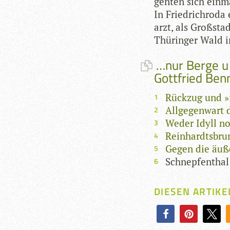
gen­ten sich ein­m
In Fried­rich­roda
arzt, als Groß­stad
Thü­rin­ger Wald 
…nur Berge u 
Gottfried Benn
Rückzug und »
Allgegenwart 
Weder Idyll n
Reinhardtsbru
Gegen die äuß
Schnepfenthal
DIESEN ARTIKE