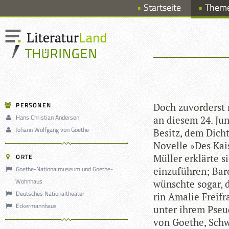
Startseite
Them
PERSONEN
Doch zuvor­derst 
Hans Christian Andersen
an die­sem 24. Ju
Johann Wolfgang von Goethe
Besitz, dem Dich­
Novelle »Des Kai­s
ORTE
Mül­ler erklärte s
Goethe-Nationalmuseum und Goethe-
ein­zu­füh­ren; Ba
Wohnhaus
wünschte sogar, d
Deutsches Nationaltheater
rin Ama­lie Frei­f
Eckermannhaus
unter ihrem Pseud
von Goe­the, Schw