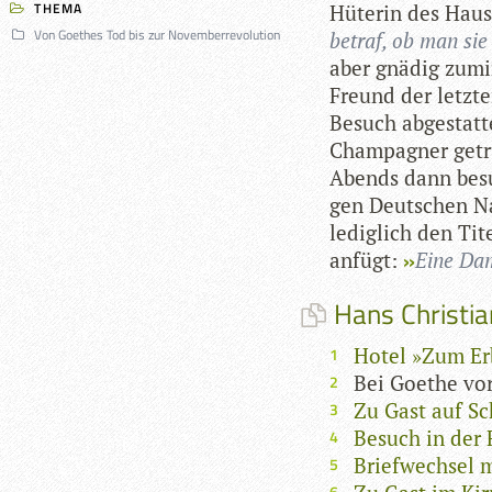
THEMA
Hüte­rin des Hau­s
Von Goethes Tod bis zur Novemberrevolution
betraf, ob man sie 
aber gnä­dig zumi
Freund der letz­t
Besuch abge­stat­t
Cham­pa­gner getru
Abends dann besu
gen Deut­schen Na
ledig­lich den Tit
anfügt:
Eine Dame
Hans Christia
Hotel »Zum Erb
Bei Goethe vo
Zu Gast auf Sc
Besuch in der 
Briefwechsel m