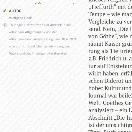
„Tief­furth“ mit d
AUTOR
Tempe – wie man 
Wolfgang Haak
Ver­glei­che zu ve
Thüringer Literaturrat / Der Abdruck in der
send. Nein, „Die 
»Thüringer Allgemeinen« und der
von Göthe“, wie d
»Thüringischen Landeszeitung« am 30.4.2020
räumt Kai­ser grün
erfolgt mit freundlicher Genehmigung des
rung als Tie­fur­
Autors und des Thüringer Literaturrates.
z.B. Fried­rich
. 
II
tur auf Ent­ste­hu
wirkt haben, erfä
schen Dide­rot u
hoher Kul­tur und
Jour­nal war bei­l
Welt. Goe­thes Ge
ana­ly­siert – ein
Abschnitt „Die Ins
ist der umsich­tige 