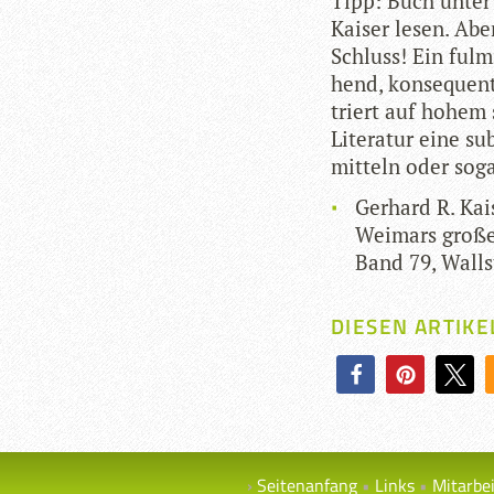
Tipp: Buch unter 
Kai­ser lesen. A
Schluss! Ein ful­m
hend, kon­se­quent
triert auf hohem 
Lite­ra­tur eine su
mit­teln oder sog
Ger­hard R. Kai
Wei­mars gro­ße
Band 79, Wall­s
DIESEN ARTIKE
Seitenanfang
Links
Mitarbe