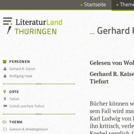
Startseite
Them
Gerhard R
PERSONEN
Gele­sen von Wo
Gerhard R. Kaiser
Ger­hard R. Kai­s
Wolfgang Haak
Tiefurt
ORTE
Tiefurt
Bücher kön­nen wie
Schloß und Park Tiefurt
sem Fall wird man
Karl Lud­wig von 
THEMA
ihn kri­tisch, ver­
Gelesen & Wiedergelesen
Kne­bel ver­glich 