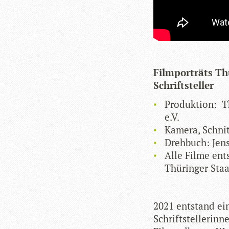
Film­por­träts
Thü
Schriftsteller
Pro­duk­tion: Thü
e.V.
Kamera, Schnit
Dreh­buch: Jens
Alle Filme ent­
Thü­rin­ger Sta
2021 ent­stand ein
Schrift­stel­le­rin