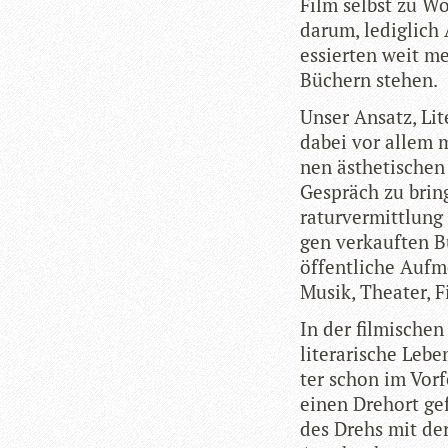
Film selbst zu Wo
darum, ledig­lich 
es­sier­ten weit me
Büchern stehen.
Unser Ansatz, Lite
dabei vor allem m
nen ästhe­ti­schen 
Gespräch zu brin­
ra­tur­ver­mitt­lu
gen ver­kauf­ten 
öffent­li­che Auf­
Musik, Thea­ter, F
In der fil­mi­sche
lite­ra­ri­sche Le
ter schon im Vor­
einen Dreh­ort ge
des Drehs mit der