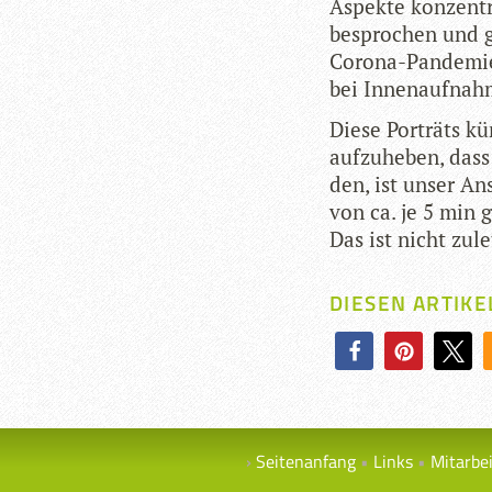
Aspekte kon­zen­tr
bespro­chen und gu
Corona-Pan­de­mie 
bei Innen­auf­nah
Diese Por­träts küns
auf­zu­he­ben, das
den, ist unser An
von ca. je 5 min 
Das ist nicht zule
DIESEN ARTIKE
Seitenanfang
Links
Mitarbe