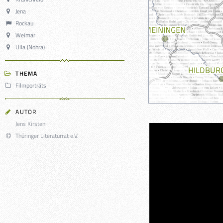
Jena
Rockau
Weimar
Ulla (Nohra)
THEMA
Filmporträts
AUTOR
Jens Kirsten
Thüringer Literaturrat e.V.