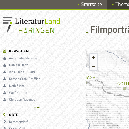
Startseite
Them
Filmporträ
PERSONEN
Antje Babendererde
Daniela Danz
Jens-Fietje Dwars
Kathrin Groß-Striffler
Detlef Jena
Wulf Kirsten
Christian Rosenau
ORTE
Remptendorf
Kranichfeld