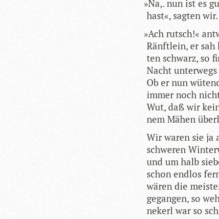
»
Na,. nun ist es g
hast«, sag­ten wir.
»
Ach rutsch!« ant­
Ränf­t­lein, er s
ten schwarz, so fi
Nacht unter­wegs 
Ob er nun wütend 
immer noch nichts 
Wut, daß wir kein
nem Mähen überl
Wir waren sie ja 
schwe­ren Win­ter­
und um halb sie­b
schon end­los fer
wären die meis­te
gegan­gen, so weh
nekerl war so schl