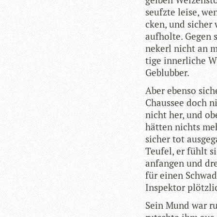
seufzte leise, we
cken, und sicher w
auf­holte. Gegen 
nekerl nicht an mi
tige inner­li­che 
Geblubber.
Aber ebenso siche
Chaus­see doch ni
nicht her, und ob
hät­ten nichts me
sicher tot aus­ge­
Teu­fel, er fühlt 
anfan­gen und dr
für einen Schwad,
Inspek­tor plötz­l
Sein Mund war ru