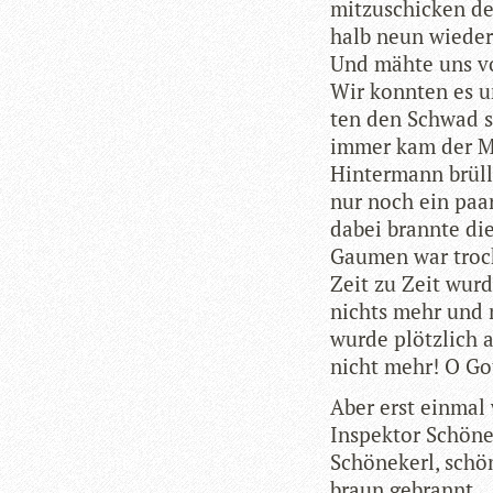
mit­zu­schi­cken
halb neun wie­der
Und mähte uns vor
Wir konn­ten es u
ten den Schwad s
immer kam der M
Hin­ter­mann brül
nur noch ein paar 
dabei brannte die
Gau­men war tro­c
Zeit zu Zeit wurd
nichts mehr und 
wurde plötz­lich a
nicht mehr! O Got
Aber erst ein­mal
Inspek­tor Schö­ne
Schö­nekerl, schö
braun gebrannt … 