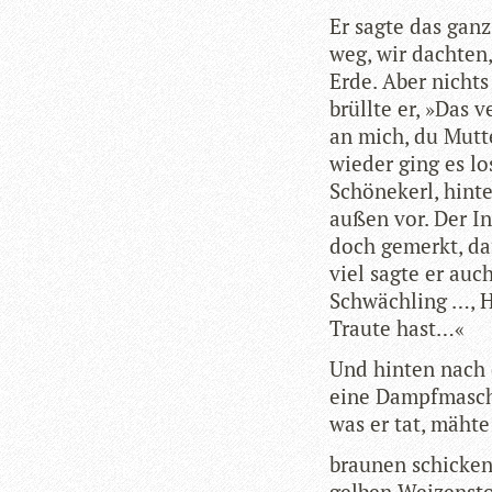
Er sagte das ganz 
weg, wir dach­ten
Erde. Aber nichts
brüllte er, »Das 
an mich, du Mut­t
wie­der ging es lo
Schö­nekerl, hin­t
außen vor. Der Ins
doch gemerkt, da
viel sagte er auc
Schwäch­ling …, 
Traute hast…«
Und hin­ten nach 
eine Dampf­ma­sch
was er tat, mähte
brau­nen schi­cken
gel­ben Wei­zen­st