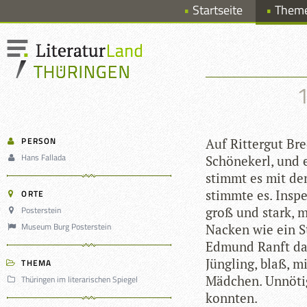
Startseite
Them
1
PERSON
Auf Rit­ter­gut Br
Hans Fallada
Schö­nekerl, und
stimmt es mit de
stimmte es. Inspe
ORTE
Posterstein
groß und stark, m
Museum Burg Posterstein
Nacken wie ein S
Edmund Ranft dage
Jüng­ling, blaß, 
THEMA
Mäd­chen. Unnö­ti
Thüringen im literarischen Spiegel
konnten.