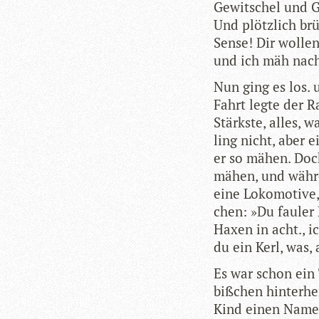
Gewit­schel und 
Und plötz­lich br
Sense! Dir wol­len
und ich mäh nach
Nun ging es los.
Fahrt legte der 
Stärkste, alles, 
ling nicht, aber
er so mähen. Doch
mähen, und wäh­re
eine Loko­mo­tive,
chen: »Du fau­ler
Haxen in acht., i
du ein Kerl, was,
Es war schon ein T
biß­chen hin­ter­h
Kind einen Namen