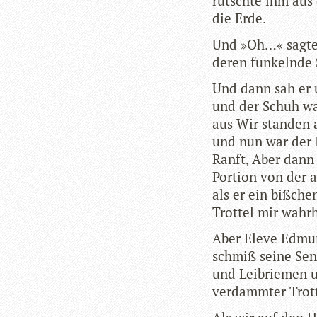
rutschte ihm aus 
die Erde.
Und »Oh…« sagte 
deren fun­kelnde 
Und dann sah er 
und der Schuh war
aus Wir stan­den a
und nun war der 
Ranft, Aber dann 
Por­tion von der a
als er ein biß­ch
Trot­tel mir wahr­
Aber Eleve Edmund
schmiß seine Sens
und Leib­rie­men 
ver­damm­ter Trot­