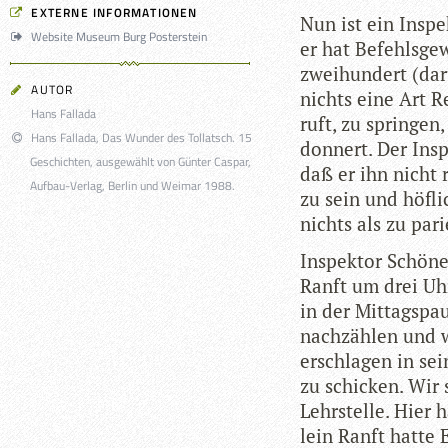
EXTERNE INFORMATIONEN
Nun ist ein Inspek
Website Museum Burg Posterstein
er hat Befehls­ge­
zwei­hun­dert (dar
AUTOR
nichts eine Art Re
Hans Fallada
ruft, zu sprin­gen
Hans Fallada, Das Wunder des Tollatsch. 15
don­nert. Der Insp
Geschichten, ausgewählt von Günter Caspar,
daß er ihn nicht 
Aufbau-Verlag, Berlin und Weimar 1988.
zu sein und höf­
nichts als zu pari
Inspek­tor Schö­ne
Ranft um drei Uhr
in der Mit­tags­p
nach­zäh­len und 
erschla­gen in se
zu schi­cken. Wir
Lehr­stelle. Hier
lein Ranft hatte 