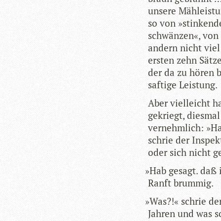
unsere Mäh­leis­t
so von »stin­ken­d
schwän­zen«, von 
andern nicht viel
ers­ten zehn Sät­
der da zu hören b
saf­tige Leistung.
Aber viel­leicht 
gekriegt, dies­mal
ver­nehm­lich: »H
schrie der Inspek­
oder sich nicht g
»
Hab gesagt. daß 
Ranft brummig.
»
Was?!« schrie der
Jah­ren und was so