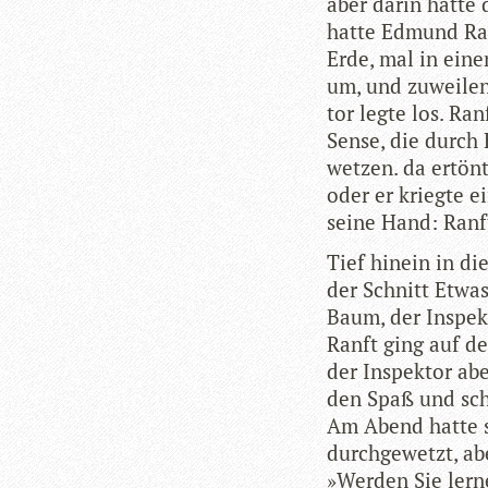
aber darin hatte 
hatte Edmund Ran
Erde, mal in eine
um, und zuwei­len
tor legte los. Ra
Sense, die durch 
wet­zen. da ertön
oder er kriegte e
seine Hand: Ranf
Tief hin­ein in d
der Schnitt Etwa
Baum, der Inspek­
Ranft ging auf de
der Inspek­tor abe
den Spaß und sch
Am Abend hatte 
durch­ge­wetzt, ab
»Wer­den Sie ler­n