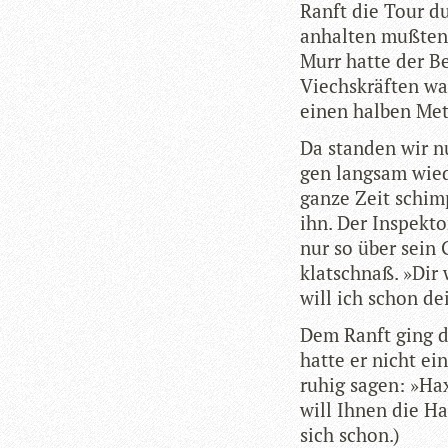
Ranft die Tour du
anhal­ten muß­ten
Murr hatte der Be
Viechs­kräf­ten wa
einen hal­ben Met
Da stan­den wir n
gen lang­sam wie
ganze Zeit schim
ihn. Der Inspek­to
nur so über sein 
klatschnaß. »Dir w
will ich schon d
Dem Ranft ging di
hatte er nicht ei
ruhig sagen: »Ha
will Ihnen die Ha
sich schon.)