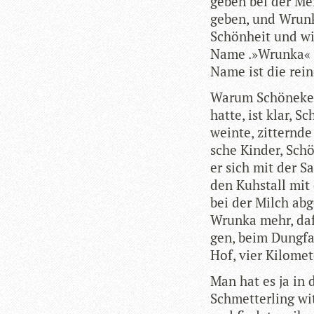
ge­ben bei der Mei
ge­ben, und Wrunk
Schön­heit und wi
Name .»Wrunka« ve
Name ist die rei
Warum Schö­nekerl
hatte, ist klar, S
weinte, zit­ternde 
sche Kin­der, Schö
er sich mit der S
den Kuh­stall mit
bei der Milch abge
Wrunka mehr, dafü
gen, beim Dungfah
Hof, vier Kilo­me
Man hat es ja in d
Schmet­ter­ling wi