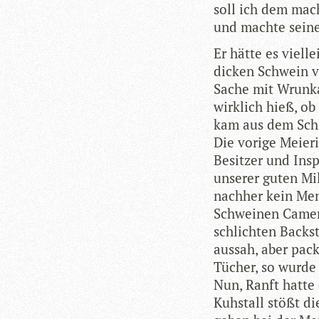
soll ich dem mach
und machte seine 
Er hätte es viel­l
dicken Schwein vo
Sache mit Wrunka
wirk­lich hieß, o
kam aus dem Schle
Die vorige Meie­ri
Besit­zer und Ins
unse­rer guten Mi
nach­her kein Mens
Schwei­nen Camem
schlich­ten Back­s
aus­sah, aber pac
Tücher, so wurde 
Nun, Ranft hatte 
Kuh­stall stößt di