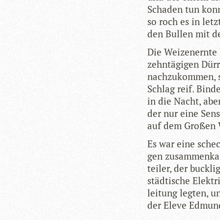
Scha­den tun kon
so roch es in let
den Bul­len mit d
Die Wei­zen­ernte
zehn­tä­gi­gen Dür
nach­zu­kom­men, 
Schlag reif. Bin­
in die Nacht, aber
der nur eine Sens
auf dem Gro­ßen 
Es war eine sche­
gen zusam­men­ka
tei­ler, der buck­
städ­ti­sche Elek­
lei­tung leg­ten, 
der Eleve Edmun