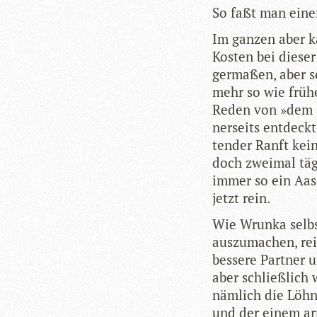
So faßt man eine
Im gan­zen aber 
Kos­ten bei die­se
ger­ma­ßen, aber 
mehr so wie frü­he
Reden von »dem Sc
ner­seits ent­deck
ten­der Ranft kein
doch zwei­mal täg­
immer so ein Aas,
jetzt rein.
Wie Wrunka selbs
aus­zu­ma­chen, re
bes­sere Part­ner 
aber schließ­lich 
näm­lich die Löhn
und der einem arme