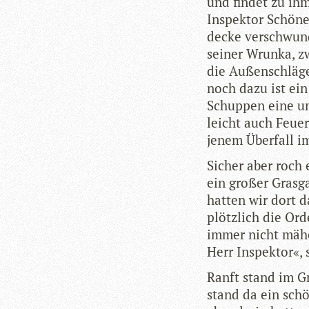
und fin­det zu ihm
Inspek­tor Schö­ne
de­cke ver­schwun
sei­ner Wrunka, zw
die Außen­schläge
noch dazu ist ein 
Schup­pen eine unü
leicht auch Feue
jenem Über­fall i
Sicher aber roch e
ein gro­ßer Gras­g
hat­ten wir dort d
plötz­lich die Or
immer nicht mähen
Herr Inspek­tor«,
Ranft stand im Gr
stand da ein schö