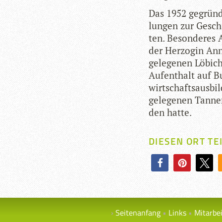
Das 1952 gegrün­d
lun­gen zur Gesch
ten. Beson­de­res
der Her­zo­gin A
ge­le­ge­nen Löb­ic
Auf­ent­halt auf B
wirt­schafts­aus­b
ge­le­ge­nen Tan­n
den hatte.
DIESEN ORT TE
Seitenanfang
Links
Mitarbe