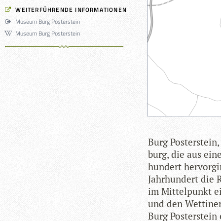
WEITERFÜHRENDE INFORMATIONEN
Museum Burg Posterstein
Museum Burg Posterstein
Burg Pos­ter­stein
burg, die aus eine
hun­dert her­vor­g
Jahr­hun­dert die 
im Mit­tel­punkt e
und den Wet­ti­ner
Burg Pos­ter­stein