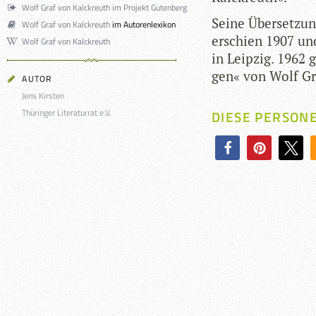
Wolf Graf von Kalckreuth im Projekt Gutenberg
Seine Über­set­zu
Wolf Graf von Kalckreuth
im Autorenlexikon
erschien 1907 und
Wolf Graf von Kalckreuth
in Leip­zig. 1962
gen« von Wolf Gr
AUTOR
Jens Kirsten
Thüringer Literaturrat e.V.
DIESE PERSON