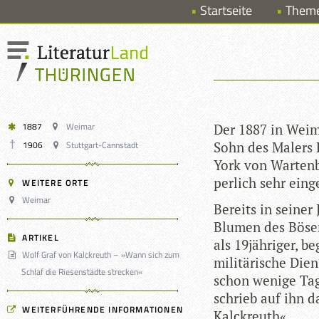
Startseite
Them
1887
Weimar
Der 1887 in Wei­m
1906
Stuttgart-Cannstadt
Sohn des Malers L
York von War­ten­b
per­lich sehr ein
WEITERE ORTE
Weimar
Bereits in sei­ner
Blu­men des Bösen« 
ARTIKEL
als 19jähriger, be
Wolf Graf von Kalckreuth – »Wann sich zum
mili­tä­ri­sche Die
Schlaf die Riesenstädte strecken«
schon wenige Tage
schrieb auf ihn 
WEITERFÜHRENDE INFORMATIONEN
Kalckreuth«.