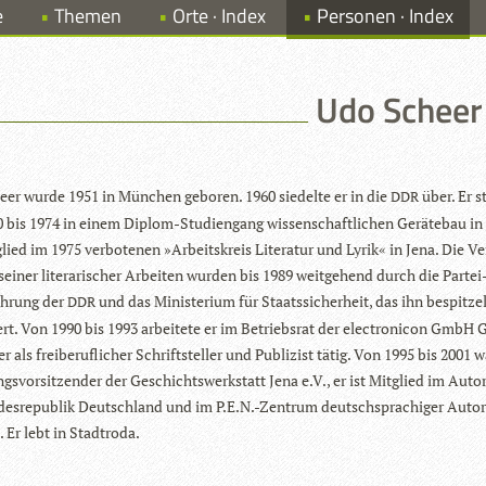
e
Themen
Orte · Index
Personen · Index
Udo Scheer
er wurde 1951 in Mün­chen gebo­ren. 1960 sie­delte er in die
über. Er st
DDR
 bis 1974 in einem Diplom-Stu­di­en­gang wis­sen­schaft­li­chen Gerä­te­bau in
lied im 1975 ver­bo­te­nen »Arbeits­kreis Lite­ra­tur und Lyrik« in Jena. Die Ver
sei­ner lite­ra­ri­scher Arbei­ten wur­den bis 1989 weit­ge­hend durch die Par­te
üh­rung der
und das Minis­te­rium für Staats­si­cher­heit, das ihn bespit­ze
DDR
dert. Von 1990 bis 1993 arbei­tete er im Betriebs­rat der elec­tro­ni­con GmbH G
er als frei­be­ruf­li­cher Schrift­stel­ler und Publi­zist tätig. Von 1995 bis 2001 w
s­vor­sit­zen­der der Geschichts­werk­statt Jena e.V., er ist Mit­glied im Auto
des­re­pu­blik Deutsch­land und im P.E.N.-Zentrum deutsch­spra­chi­ger Auto
. Er lebt in Stadtroda.