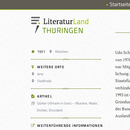
Startseit
1951
München
Udo Sche
von 1970
war Mit­g
WEITERE ORTE
li­chung 
Jena
Staats­f
Stadtroda
ver­hin­
1993 ist 
ARTIKEL
Grün­dung
Günter Ullmann in Greiz – Musiker, Maler,
der Bun­
Dichter, Dissident
Aus­land
WEITERFÜHRENDE INFORMATIONEN