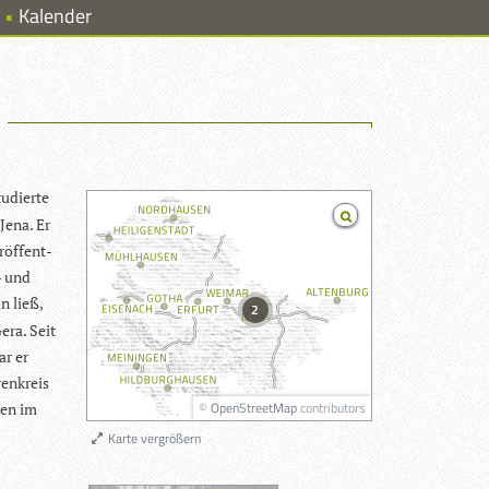
Kalender
u­dierte
 Jena. Er
­öf­fent­
i- und
ln ließ,
2
era. Seit
ar er
ren­kreis
©
OpenStreetMap
contributors
ren im
Karte vergrößern