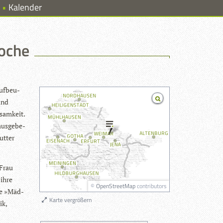
Kalender
oche
uf­beu­
und
­sam­keit.
aus­ge­be­
mutter
 Frau
 ihre
©
OpenStreetMap
contributors
che »Mäd­
Karte vergrößern
ik,