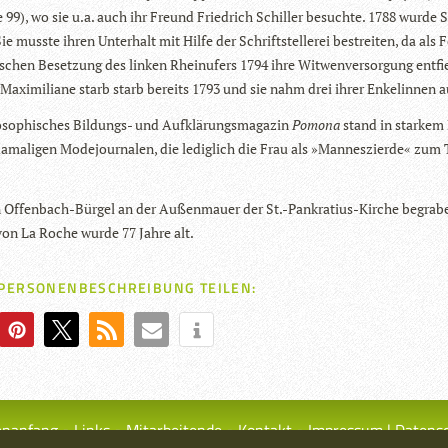
e 99), wo sie u.a. auch ihr Freund Fried­rich Schil­ler besuchte. 1788 wurde 
e musste ihren Unter­halt mit Hilfe der Schrift­stel­le­rei bestrei­ten, da als 
i­schen Beset­zung des lin­ken Rhein­ufers 1794 ihre Wit­wen­ver­sor­gung ent­fie
 Maxi­mi­liane starb starb bereits 1793 und sie nahm drei ihrer Enke­lin­nen a
o­so­phi­sches Bil­dungs- und Auf­klä­rungs­ma­ga­zin
Pomona
stand in star­kem 
ama­li­gen Mode­jour­na­len, die ledig­lich die Frau als »Man­nes­zierde« zu
in Offen­bach-Bür­gel an der Außen­mauer der St.-Pankratius-Kirche begra­b
on La Roche wurde 77 Jahre alt.
 PERSONENBESCHREIBUNG TEILEN:
enanfang
Links
Mitarbeitende
Kontakt
Impressum | Datens