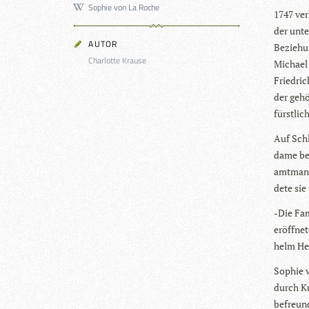
Sophie von La Roche
1747 ver
der unte
AUTOR
Bezie­hu
Charlotte Krause
Michael F
Fried­ri
der gehö
fürst­li­
Auf Schl
dame bei
amt­mann
dete sie
-Die Fam
eröff­net
helm Hei
Sophie v
durch Ku
befreun­