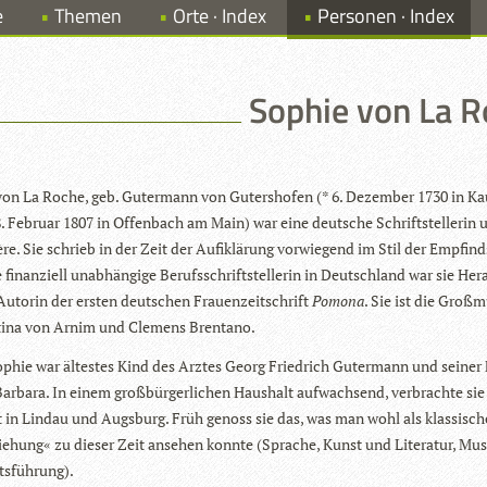
e
Themen
Orte · Index
Personen · Index
Sophie von La R
on La Roche, geb. Guter­mann von Guters­ho­fen (* 6. Dezem­ber 1730 in Ka
8. Februar 1807 in Offen­bach am Main) war eine deut­sche Schrift­stel­le­rin 
re. Sie schrieb in der Zeit der Auf­ik­lä­rung vor­wie­gend im Stil der Emp­find
 finan­zi­ell unab­hän­gige Berufs­schrift­stel­le­rin in Deutsch­land war sie Her­
Autorin der ers­ten deut­schen Frau­en­zeit­schrift
Pomona
. Sie ist die Groß­
tina von Arnim und Cle­mens Brentano.
phie war ältes­tes Kind des Arz­tes Georg Fried­rich Guter­mann und sei­ner
ar­bara. In einem groß­bür­ger­li­chen Haus­halt auf­wach­send, ver­brachte sie
t in Lin­dau und Augs­burg. Früh genoss sie das, was man wohl als klas­si­s
zie­hung« zu die­ser Zeit anse­hen konnte (Spra­che, Kunst und Lite­ra­tur, Mus
tsführung).