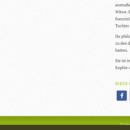
an­straß
Witwe. Si
fran­zö­s
Toch­ter
Ihr phi­l
zu den d
hatten.
Sie ist 
Sophie v
DIESE
Seit