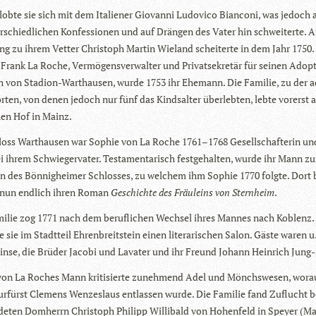
­lobte sie sich mit dem Ita­lie­ner Gio­vanni Ludo­vico Bian­coni, was jedoch 
r­schied­li­chen Kon­fes­sio­nen und auf Drän­gen des Vater hin schwei­terte. 
ng zu ihrem Vet­ter Chris­toph Mar­tin Wie­land schei­terte in dem Jahr 1750
rank La Roche, Ver­mö­gens­ver­wal­ter und Pri­vat­se­kre­tär für sei­nen Adop­ti
ch von Sta­dion-Wart­hau­sen, wurde 1753 ihr Ehe­mann. Die Fami­lie, zu der 
r­ten, von denen jedoch nur fünf das Kind­s­al­ter über­leb­ten, lebte vor­erst
chen Hof in Mainz.
oss Wart­hau­sen war Sophie von La Roche 1761–1768 Gesell­schaf­te­rin u
 ihrem Schwie­ger­va­ter. Tes­ta­men­ta­risch fest­ge­hal­ten, wurde ihr Mann 
 des Bön­nig­hei­mer Schlos­ses, zu wel­chem ihm Sophie 1770 folgte. Dort
 nun end­lich ihren Roman
Geschichte des Fräu­leins von Stern­heim
.
i­lie zog 1771 nach dem beruf­li­chen Wech­sel ihres Man­nes nach Koblenz.
e sie im Stadt­teil Ehren­breit­stein einen lite­ra­ri­schen Salon. Gäste waren u
nse, die Brü­der Jacobi und Lava­ter und ihr Freund Johann Hein­rich Jung-S
on La Roches Mann kri­ti­sierte zuneh­mend Adel und Mönchs­we­sen, wor­au
r­fürst Cle­mens Wen­zes­laus ent­las­sen wurde. Die Fami­lie fand Zuflucht 
de­ten Dom­herrn Chris­toph Phil­ipp Wil­li­bald von Hohen­feld in Speyer (Max