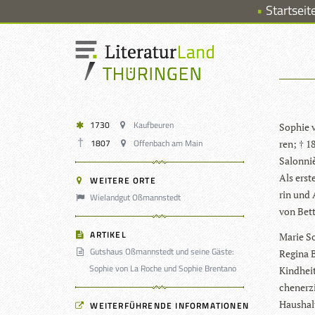
Startseit
1730
Kaufbeuren
Sophie v
1807
Offenbach am Main
ren; † 1
Salon­niè
Als erste
WEITERE ORTE
rin und 
Wielandgut Oßmannstedt
von Bet­
ARTIKEL
Marie So
Gutshaus Oßmannstedt und seine Gäste:
Regina B
Sophie von La Roche und Sophie Brentano
Kind­hei
chen­er­
Haushal
WEITERFÜHRENDE INFORMATIONEN