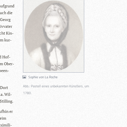
auf­grund
Auch die
. Georg
v­va­ter
acht Kin­
 am kur­
nd Hof­
zum Ober­
 been­
Sophie von La Roche
Abb.: Pastell eines unbekannten Künstlers, um
 Dort
1780.
.a. Wil­
tilling.
f­hin er
beim
i­mi­li­