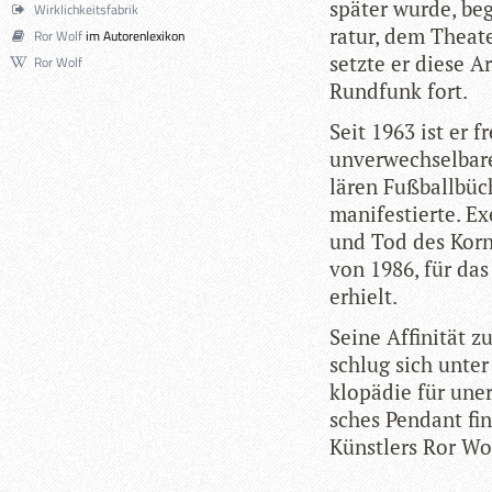
spä­ter wurde, beg
Wirklichkeitsfabrik
ra­tur, dem Thea­te
Ror Wolf
im Autorenlexikon
setzte er diese Arb
Ror Wolf
Rund­funk fort.
Seit 1963 ist er fr
unver­wech­sel­ba­r
lä­ren Fuß­ball­bü
mani­fes­tierte. E
und Tod des Kor­ne
von 1986, für das 
erhielt.
Seine Affi­ni­tät z
schlug sich unter
klo­pä­die für uner
sches Pen­dant fin­
Künst­lers Ror Wo