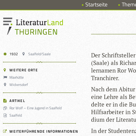
Startseite
Them
1932
Saalfeld/Saale
Der Schrift­stel­l
(Saale) als Richa
ler­na­men Ror W
WEITERE ORTE
Tranchirer.
Maxhütte
Wickersdorf
Nach dem Abitur 19
eine Lehre als Beto
ARTIKEL
delte er in die Bun
Ror Wolf – Eine Jugend in Saalfeld
Hilfs­ar­bei­ter i
Saalfeld
dium der Lite­ra­t
In der Stu­den­ten­
WEITERFÜHRENDE INFORMATIONEN