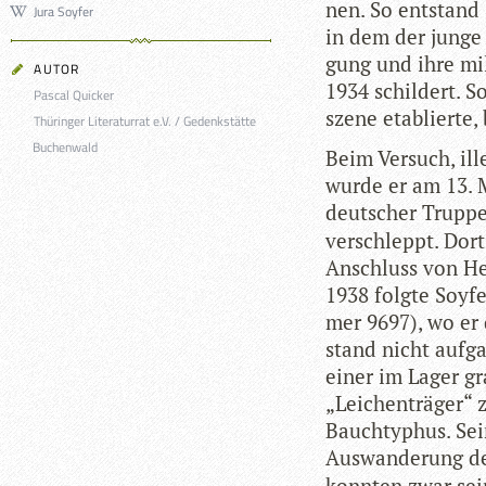
nen. So ent­stand
Jura Soyfer
in dem der junge S
gung und ihre mili
AUTOR
1934 schil­dert. S
Pascal Quicker
szene eta­blierte,
Thüringer Literaturrat e.V. / Gedenkstätte
Buchenwald
Beim Ver­such, ill
wurde er am 13. 
deut­scher Trup­pe
ver­schleppt. Dor
Anschluss von Her
1938 folgte Soy­f
mer 9697), wo er 
stand nicht auf­ga
einer im Lager gr
„Lei­chen­trä­ger“ 
Bauch­ty­phus. Se
Aus­wan­de­rung d
konn­ten zwar sein