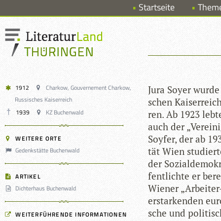
Startseite
Them
1912
Charkow, Gouvernement Charkow,
Jura Soyer wurde 
Russisches Kaiserreich
schen Kai­ser­reic
1939
KZ Buchenwald
ren. Ab 1923 lebte
auch der „Ver­ei­ni­
Soy­fer, der ab 19
WEITERE ORTE
tät Wien stu­diert
Gedenkstätte Buchenwald
der Sozi­al­de­mo­k
fent­lichte er ber
ARTIKEL
Wie­ner „Arbei­te
Dichterhaus Buchenwald
erstar­ken­den eur
sche und poli­ti­s
WEITERFÜHRENDE INFORMATIONEN