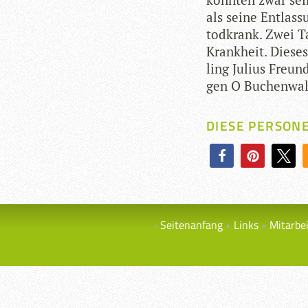
als seine Ent­las­
tod­krank. Zwei Ta
Krank­heit. Die­ses
ling Julius Freund
gen O Buchen­wald
DIESE PERSON
Seitenanfang
Links
Mitarbe