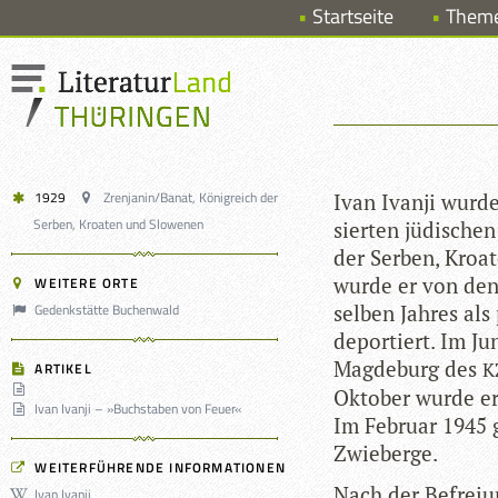
Startseite
Them
1929
Zrenjanin/Banat, Königreich der
Ivan Ivanji wurde
Serben, Kroaten und Slowenen
sier­ten jüdi­sche
der Ser­ben, Kroa­
wurde er von den N
WEITERE ORTE
Gedenkstätte Buchenwald
sel­ben Jah­res als
depor­tiert. Im J
Mag­de­burg des
K
ARTIKEL
Okto­ber wurde er
Ivan Ivanji – »Buchstaben von Feuer«
Im Februar 1945 
Zwieberge.
WEITERFÜHRENDE INFORMATIONEN
Nach der Befrei­un
Ivan Ivanji