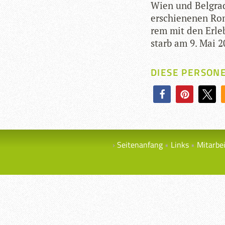
Wien und Bel­grad
erschie­ne­nen R
rem mit den Erleb­
starb am 9. Mai 
DIESE PERSON
Seitenanfang
Links
Mitarbe