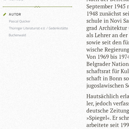
Sep­tem­ber 1945 
1948 zunächst sei
AUTOR
schule in Novi Sad
Pascal Quicker
grad Archi­tek­tur
Thüringer Literaturrat e.V. / Gedenkstätte
als Leh­rer an der
Buchenwald
sowie seit den fünf
wi­sche Regie­rung
Von 1969 bis 1974 
Bel­gra­der Natio­
schafts­rat für Ku
schaft in Bonn sow
jugo­sla­wi­schen 
Haut­säch­lich erl
ler, jedoch ver­fa
deut­sche Zei­tun­
»Spie­gel«. Er sc
arbei­tete seit 199