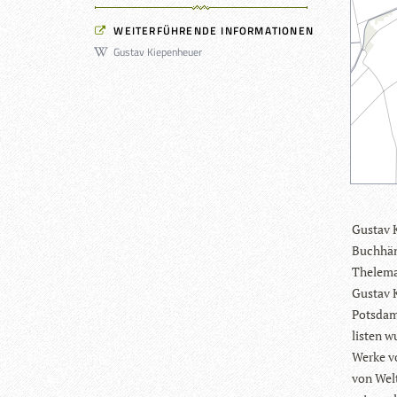
WEITERFÜHRENDE INFORMATIONEN
Gustav Kiepenheuer
Gus­tav 
Buch­hän
The­le­m
Gus­tav 
Pots­dam
lis­ten w
Werke vo
von Welt