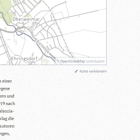
©
OpenStreetMap
contributors
Karte verkleinern
h einer
e­gene
­ren und
1919 nach
­so­zia­
­lag die
 Autoren
n­gen,