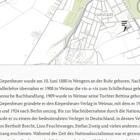
Kie­pen­heuer wurde am 10. Juni 1880 in Wen­gern an der Ruhr gebo­ren. Nac
d­ler­lehre über­nahm er 1908 in Wei­mar die vis-a-vis zum Schil­ler­haus gel
ann­sche Buch­hand­lung. 1909 wurde in Wei­mar seine Toch­ter Bet­tina gebo
Kie­pen­heuer grün­dete er den Kie­pen­heuer-Ver­lag in Wei­mar, mit dem er 
 und 1924 nach Ber­lin umzog. Bis zur Macht­über­nahme durch die Natio­nal
urde er zu einem der bedeu­tends­ten Ver­le­ger in Deutsch­land, in des­sen Ver
n Bert­holt Brecht, Lion Feucht­wan­ger, Ste­fan Zweig und vie­len ande­ren
­rang erschie­nen. Wäh­rend der Zeit des Natio­nal­so­zia­lis­mus war er gezwu