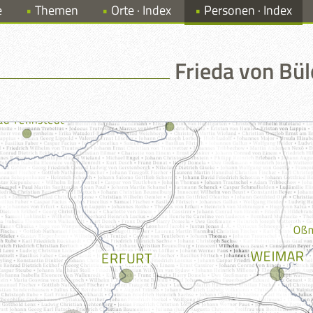
e
Themen
Orte · Index
Personen · Index
Frieda von Bü