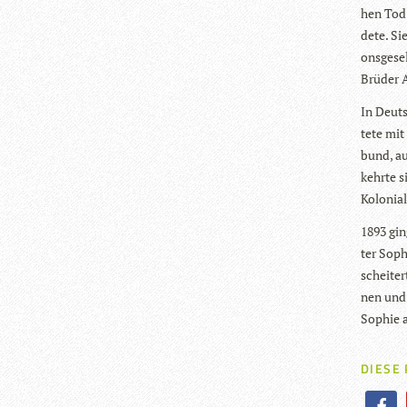
hen Tod 
dete. Sie
ons­ge­s
Brü­der 
In Deuts
tete mit
bund, au
kehrte s
Kolo­ni­a
1893 gin
ter Soph
schei­te
nen und 
Sophie a
DIESE