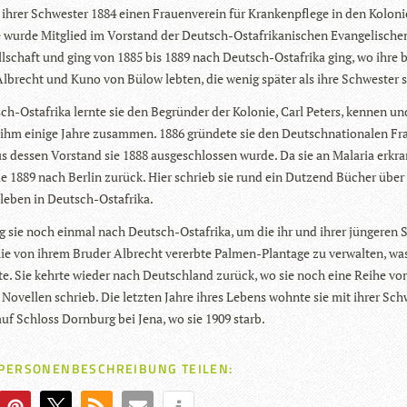
ihrer Schwes­ter 1884 einen Frau­en­ver­ein für Kran­ken­pflege in den Kolo­n
 wurde Mit­glied im Vor­stand der Deutsch-Ost­afri­ka­ni­schen Evan­ge­li­schen
ell­schaft und ging von 1885 bis 1889 nach Deutsch-Ost­afrika ging, wo ihre b
Albrecht und Kuno von Bülow leb­ten, die wenig spä­ter als ihre Schwes­ter 
ch-Ost­afrika lernte sie den Begrün­der der Kolo­nie, Carl Peters, ken­nen un
 ihm einige Jahre zusam­men. 1886 grün­dete sie den Deutsch­na­tio­na­len Fr
s des­sen Vor­stand sie 1888 aus­ge­schlos­sen wurde. Da sie an Mala­ria erkra
ie 1889 nach Ber­lin zurück. Hier schrieb sie rund ein Dut­zend Bücher über
l­le­ben in Deutsch-Ostafrika.
g sie noch ein­mal nach Deutsch-Ost­afrika, um die ihr und ihrer jün­ge­ren
ie von ihrem Bru­der Albrecht ver­erbte Pal­men-Plan­tage zu ver­wal­ten, w
rte. Sie kehrte wie­der nach Deutsch­land zurück, wo sie noch eine Reihe v
Novel­len schrieb. Die letz­ten Jahre ihres Lebens wohnte sie mit ihrer Sch
uf Schloss Dorn­burg bei Jena, wo sie 1909 starb.
 PERSONENBESCHREIBUNG TEILEN: