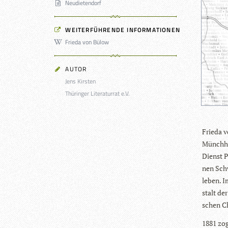
Neudietendorf
WEITERFÜHRENDE INFORMATIONEN
Frieda von Bülow
AUTOR
Jens Kirsten
Thüringer Literaturrat e.V.
Frieda v
Münch­ha
Dienst P
nen Schwe
le­ben. 
stalt de
schen C
1881 zog