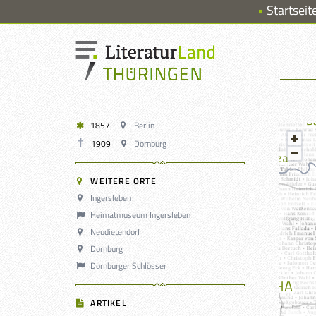
Startseit
1857
Berlin
1909
Dornburg
WEITERE ORTE
Ingersleben
Heimatmuseum Ingersleben
Neudietendorf
Dornburg
Dornburger Schlösser
ARTIKEL