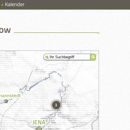
Kalender
low
3