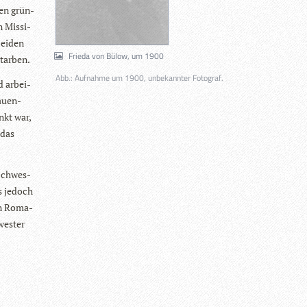
ien grün­
 Mis­si­
ei­den
Frieda von Bülow, um 1900
starben.
Abb.: Aufnahme um 1900, unbekannter Fotograf.
d arbei­
au­en­
nkt war,
 das
 Schwes­
as jedoch
on Roma­
wes­ter