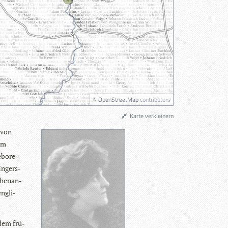
©
OpenStreetMap
contributors
Karte verkleinern
 von
im
bo­re­
 Ingers­
chen­an­
ng­li­
 dem frü­