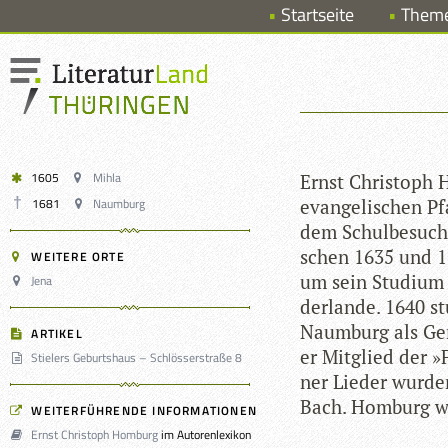
Startseite
Them
1605
Mihla
Ernst Chris­toph
1681
Naumburg
evan­ge­li­schen P
dem Schul­be­such 
schen 1635 und 1
WEITERE ORTE
um sein Stu­dium f
Jena
der­lande. 1640 st
Naum­burg als Geri
ARTIKEL
er Mit­glied der »F
Stielers Geburtshaus – Schlösserstraße 8
ner Lie­der wur­d
Bach. Hom­burg w
WEITERFÜHRENDE INFORMATIONEN
Ernst Christoph Homburg
im Autorenlexikon